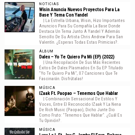
NOTICIAS
Wisin Anuncia Nuevos Proyectos Para La
Base Y Tema Con Yandel
| La Estrella Urbana, Wisin, Hizo Importantes
Anuncios Para Su Compañía La Base Donde
Destaca Un Tema Junto A Yandel Y Además
Sencillo De Su Artista Chris Andrew Para San
Valentín. ¿Esperas Todas Estas Primicias?.
ÁLBUM
Dalex – Yo Te Quiero Pa Mi (EP) (2022)
| Una Recopilación De Sus Más Recientes
Éxitos De Dalex Plasmados En Su EP Titulado
"Yo Te Quiero Pa Mi", 07 Canciones Que Te
Fascinarán. Disfrútalas!
MÚSICA
IZaak Ft. Paopao – Tenemos Que Hablar
| Combinación Sensacional De Estilos Y
Voces, Entre El Reconocido IZaak Y La Nena
De Rich Music (paopao), Dicho Junte Dio
Como Fruto: "Tenemos Que Hablar". ¿Cuál Es
Tu Opinión?.
MÚSICA