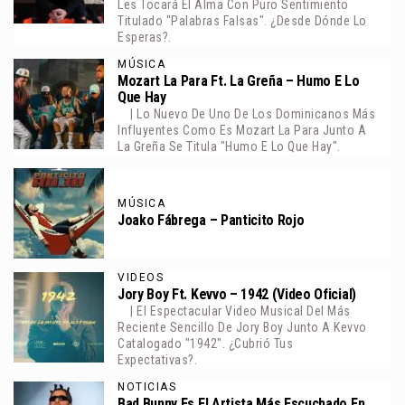
Les Tocará El Alma Con Puro Sentimiento
Titulado "Palabras Falsas". ¿Desde Dónde Lo
Esperas?.
MÚSICA
Mozart La Para Ft. La Greña – Humo E Lo
Que Hay
| Lo Nuevo De Uno De Los Dominicanos Más
Influyentes Como Es Mozart La Para Junto A
La Greña Se Titula "Humo E Lo Que Hay".
MÚSICA
Joako Fábrega – Panticito Rojo
VIDEOS
Jory Boy Ft. Kevvo – 1942 (Video Oficial)
| El Espectacular Video Musical Del Más
Reciente Sencillo De Jory Boy Junto A Kevvo
Catalogado "1942". ¿Cubrió Tus
Expectativas?.
NOTICIAS
Bad Bunny Es El Artista Más Escuchado En