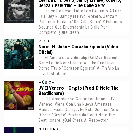
Luar La L Ft. Jey G, Jamby El Favo, Rokero,
Jehza Y Palerrmo – De Calle Sé Yo
| Unión De Peso, Entre Los G4 Junto A Luar
La L, Jey G, Jamby El Favo, Rokero, Jehza Y
Palerrmo Titulado "De Calle Sé Yo" Y Estamos
Seguros Que Encenderán La Calle Por
Completo. ¿Qué Creen?.
VIDEOS
Noriel Ft. Juhn – Corazón Egoísta (Video
Oficial)
| El Ambicioso Videoclip Del Más Reciente
Sencillo De Noriel Junto A Juhn Que Lleva
Como Título "Corazón Egoísta" Al Fin Vio La
Luz. Disfrútalo!
MÚSICA
JV El Veneno – Crypto (Prod. D-Note The
Beatllionare)
| El Extraordinario Cantautor Urbano, JV El
Veneno, Viene Con Una Nueva Amenaza
Musical Fuera De Liga; En Ésta Ocasión Nos
Ofrece "Crypto" Producida Por D-Note The
Beatllionare. ¿Qué Crees Al Respecto?.
NOTICIAS