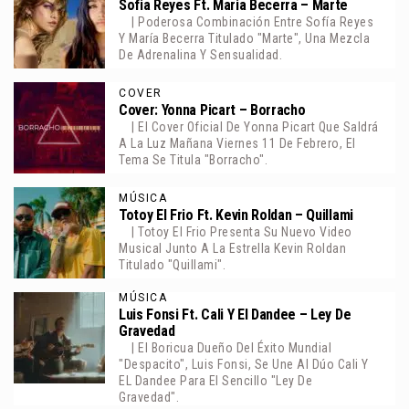
Sofia Reyes Ft. Maria Becerra – Marte
| Poderosa Combinación Entre Sofía Reyes
Y María Becerra Titulado "Marte", Una Mezcla
De Adrenalina Y Sensualidad.
COVER
Cover: Yonna Picart – Borracho
| El Cover Oficial De Yonna Picart Que Saldrá
A La Luz Mañana Viernes 11 De Febrero, El
Tema Se Titula "Borracho".
MÚSICA
Totoy El Frio Ft. Kevin Roldan – Quillami
| Totoy El Frio Presenta Su Nuevo Video
Musical Junto A La Estrella Kevin Roldan
Titulado "Quillami".
MÚSICA
Luis Fonsi Ft. Cali Y El Dandee – Ley De
Gravedad
| El Boricua Dueño Del Éxito Mundial
"Despacito", Luis Fonsi, Se Une Al Dúo Cali Y
EL Dandee Para El Sencillo "Ley De
Gravedad".