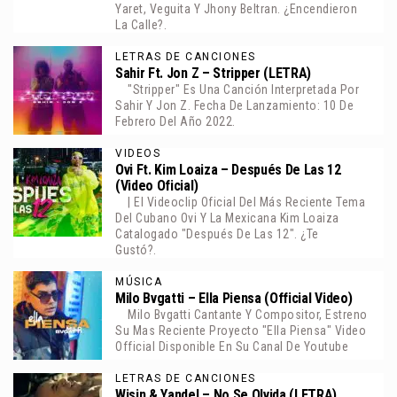
Yaret, Veguita Y Jhony Beltran. ¿Encendieron
La Calle?.
LETRAS DE CANCIONES
Sahir Ft. Jon Z – Stripper (LETRA)
"Stripper" Es Una Canción Interpretada Por
Sahir Y Jon Z. Fecha De Lanzamiento: 10 De
Febrero Del Año 2022.
VIDEOS
Ovi Ft. Kim Loaiza – Después De Las 12
(Video Oficial)
| El Videoclip Oficial Del Más Reciente Tema
Del Cubano Ovi Y La Mexicana Kim Loaiza
Catalogado "Después De Las 12". ¿Te
Gustó?.
MÚSICA
Milo Bvgatti – Ella Piensa (Official Video)
Milo Bvgatti Cantante Y Compositor, Estreno
Su Mas Reciente Proyecto "Ella Piensa" Video
Official Disponible En Su Canal De Youtube
LETRAS DE CANCIONES
Wisin & Yandel – No Se Olvida (LETRA)