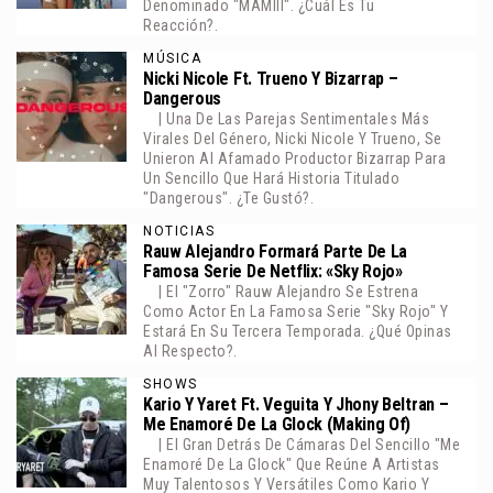
Denominado "MAMIII". ¿Cuál Es Tu
Reacción?.
MÚSICA
Nicki Nicole Ft. Trueno Y Bizarrap –
Dangerous
| Una De Las Parejas Sentimentales Más
Virales Del Género, Nicki Nicole Y Trueno, Se
Unieron Al Afamado Productor Bizarrap Para
Un Sencillo Que Hará Historia Titulado
"Dangerous". ¿Te Gustó?.
NOTICIAS
Rauw Alejandro Formará Parte De La
Famosa Serie De Netflix: «Sky Rojo»
| El "zorro" Rauw Alejandro Se Estrena
Como Actor En La Famosa Serie "Sky Rojo" Y
Estará En Su Tercera Temporada. ¿Qué Opinas
Al Respecto?.
SHOWS
Kario Y Yaret Ft. Veguita Y Jhony Beltran –
Me Enamoré De La Glock (Making Of)
| El Gran Detrás De Cámaras Del Sencillo "Me
Enamoré De La Glock" Que Reúne A Artistas
Muy Talentosos Y Versátiles Como Kario Y