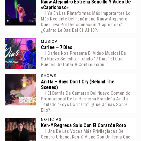
Rauw Alejandro Estrena Sencillo Y Video De
«Caprichoso»
| Ya En Las Plataformas Más Importantes Lo
Más Reciente Del Fenómeno Rauw Alejandro
Que Lleva Por Denominación "Caprichoso".
¿Cuánto Le Das Del 01 Al 10?.
MÚSICA
Carlee – 7 Dias
| Carlee Nos Presenta El Video Musical De
Su Nuevo Sencillo Titulado "7 Dias" El Cual
Puedes Disfrutar A Continuación:
SHOWS
Anitta – Boys Don’t Cry (Behind The
Scenes)
| El Detrás De Cámaras Del Nuevo Contenido
Promocional De La Hermosa Brasileña Anitta
Titulado "Boys Don't Cry". ¿Qué Opinas Sobre
Ello?.
NOTICIAS
Ken-Y Regresa Solo Con El Corazón Roto
| Una De Las Voces Más Privilegiadas Del
Género Urbano, Ken-Y, Viene Con Un Tema Que