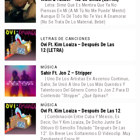
Letra: Dime Que Es Mentira Que Ya No
Piensas En Mí (A Mí Tú No Me Puede' Mentir)
Aunque Él Te Dé Todo No Te Vas A Enamorar
(No Se Trata De Lo Material, Bebé)
LETRAS DE CANCIONES
Ovi Ft. Kim Loaiza – Después De Las
12 (LETRA)
MÚSICA
Sahir Ft. Jon Z – Stripper
| Uno De Los Artistas En Ascenso Continuo,
Sahir, Se Unió A Uno De Los Más Queridos Y
Talentosos Del Género Como Es Jon Z Para El
Contenido "Stripper". ¿Qué Opinas?.
MÚSICA
Ovi Ft. Kim Loaiza – Después De Las 12
| Combinación Entre Cuba Y México, Es
Decir, Ovi Y Kim Loaiza, De Dicho Junte Se
Obtuvo El Sencillo Titulado "Después De Las
12". En Breve Les Soltaremos El Videoclip. Muy
Pendientes! Enjoy It!