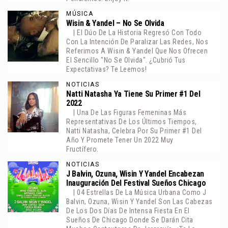
MÚSICA
Wisin & Yandel – No Se Olvida
| El Dúo De La Historia Regresó Con Todo
Con La Intención De Paralizar Las Redes, Nos
Referimos A Wisin & Yandel Que Nos Ofrecen
El Sencillo "No Se Olvida". ¿Cubrió Tus
Expectativas? Te Leemos!
NOTICIAS
Natti Natasha Ya Tiene Su Primer #1 Del
2022
| Una De Las Figuras Femeninas Más
Representativas De Los Últimos Tiempos,
Natti Natasha, Celebra Por Su Primer #1 Del
Año Y Promete Tener Un 2022 Muy
Fructífero.
NOTICIAS
J Balvin, Ozuna, Wisin Y Yandel Encabezan
Inauguración Del Festival Sueños Chicago
| 04 Estrellas De La Música Urbana Como J
Balvin, Ozuna, Wisin Y Yandel Son Las Cabezas
De Los Dos Días De Intensa Fiesta En El
Sueños De Chicago Donde Se Darán Cita