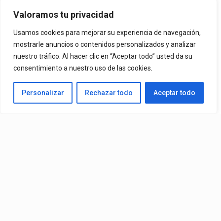
Mvchoo23, K John Y Dry –
Valoramos tu privacidad
Vista Al Mar (Remix)
Usamos cookies para mejorar su experiencia de navegación,
mostrarle anuncios o contenidos personalizados y analizar
nuestro tráfico. Al hacer clic en “Aceptar todo” usted da su
By
Vitaxo
consentimiento a nuestro uso de las cookies.
Published
24 horas ago
Personalizar
Rechazar todo
Aceptar todo
Video:
Slick La Mina
Ft.
El Malilla, Mvchoo23, K John
y
Dry
– Vista Al Mar (Remix)