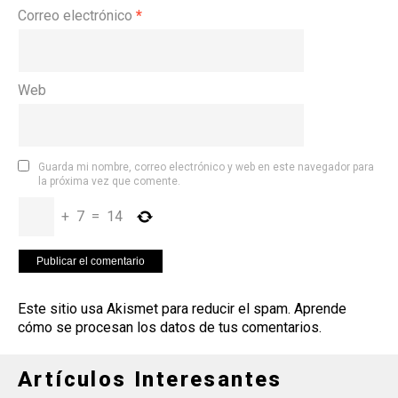
Correo electrónico
*
Web
Guarda mi nombre, correo electrónico y web en este navegador para
la próxima vez que comente.
+
7
=
14
Este sitio usa Akismet para reducir el spam.
Aprende
cómo se procesan los datos de tus comentarios
.
Artículos Interesantes