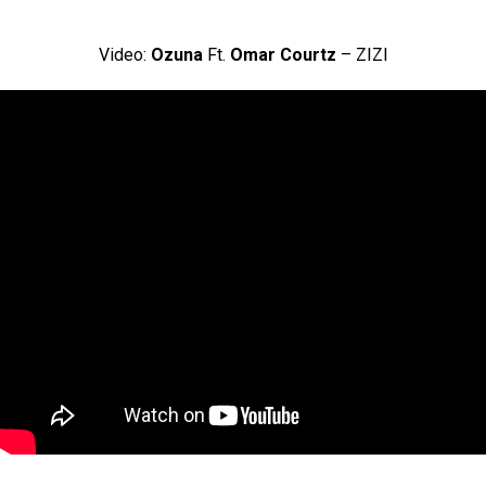
Video:
Ozuna
Ft.
Omar Courtz
– ZIZI