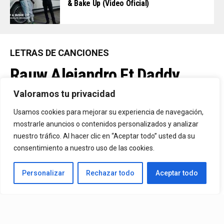
& Bake Up (Video Oficial)
LETRAS DE CANCIONES
Rauw Alejandro Ft Daddy
Yankee – Panties Y Brasieres
Valoramos tu privacidad
(LETRA)
Usamos cookies para mejorar su experiencia de navegación,
mostrarle anuncios o contenidos personalizados y analizar
nuestro tráfico. Al hacer clic en “Aceptar todo” usted da su
By
Javier
consentimiento a nuestro uso de las cookies.
Published
01/02/2023
Personalizar
Rechazar todo
Aceptar todo