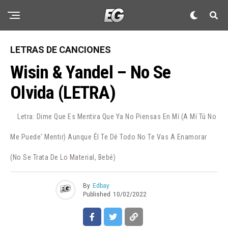
LETRAS DE CANCIONES
Wisin & Yandel – No Se
Olvida (LETRA)
Letra: Dime Que Es Mentira Que Ya No Piensas En Mí (A Mí Tú No
Flipboard
Me Puede' Mentir) Aunque Él Te Dé Todo No Te Vas A Enamorar
Reddit
(No Se Trata De Lo Material, Bebé)
Pinterest
Whatsapp
By
Edbay
Published
10/02/2022
Email