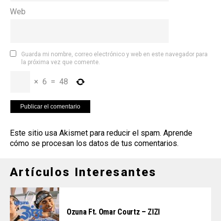
Web
Guarda mi nombre, correo electrónico y web en este navegador para
la próxima vez que comente.
×
6
=
48
Este sitio usa Akismet para reducir el spam.
Aprende
cómo se procesan los datos de tus comentarios
.
Artículos Interesantes
Ozuna Ft. Omar Courtz – ZIZI