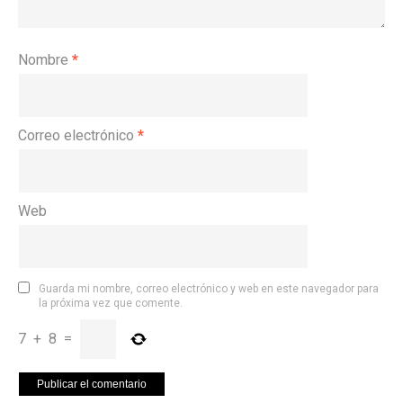
Nombre
*
Correo electrónico
*
Web
Guarda mi nombre, correo electrónico y web en este navegador para
la próxima vez que comente.
7
+
8
=