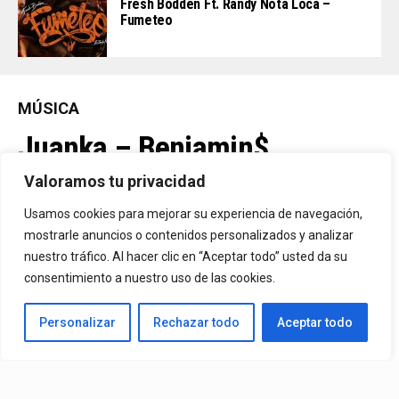
Fresh Bodden Ft. Randy Nota Loca –
Fumeteo
MÚSICA
Juanka – Benjamin$
Valoramos tu privacidad
By
Vitaxo
Usamos cookies para mejorar su experiencia de navegación,
Published
22 horas ago
mostrarle anuncios o contenidos personalizados y analizar
nuestro tráfico. Al hacer clic en “Aceptar todo” usted da su
consentimiento a nuestro uso de las cookies.
Personalizar
Rechazar todo
Aceptar todo
Video:
Juanka
– Benjamin$