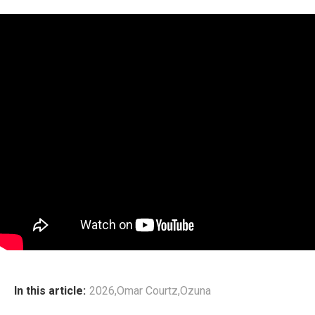
In this article:
2026
,
Omar Courtz
,
Ozuna