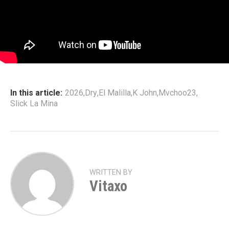
In this article:
2026
,
Dry
,
El Malilla
,
K John
,
Mvchoo23
,
Slick La Mina
WRITTEN BY
Vitaxo