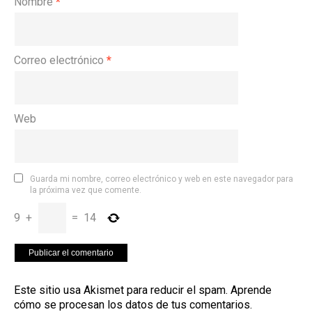
Nombre
*
Correo electrónico
*
Web
Guarda mi nombre, correo electrónico y web en este navegador para
la próxima vez que comente.
9
+
=
14
Este sitio usa Akismet para reducir el spam.
Aprende
cómo se procesan los datos de tus comentarios
.