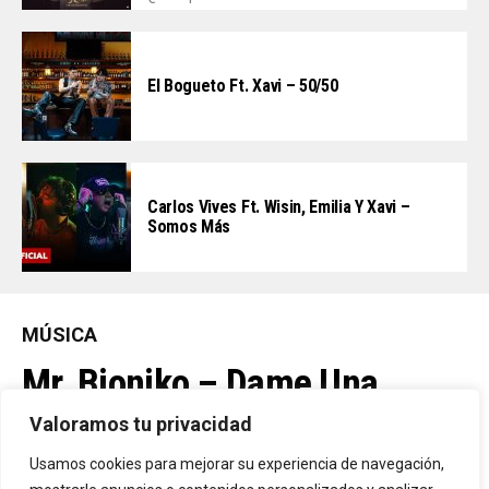
El Bogueto Ft. Xavi – 50/50
Carlos Vives Ft. Wisin, Emilia Y Xavi –
Somos Más
MÚSICA
Mr. Bioniko – Dame Una
Oportunidad
Valoramos tu privacidad
Usamos cookies para mejorar su experiencia de navegación,
Ya Está En La Calle. "Dame Una Oportunidad"🎬🔥 El Nuevo Nivel