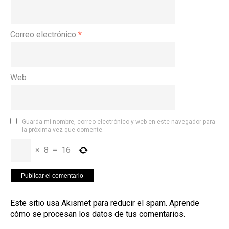
Correo electrónico
*
Web
Guarda mi nombre, correo electrónico y web en este navegador para
la próxima vez que comente.
×
8
=
16
Este sitio usa Akismet para reducir el spam.
Aprende
cómo se procesan los datos de tus comentarios
.