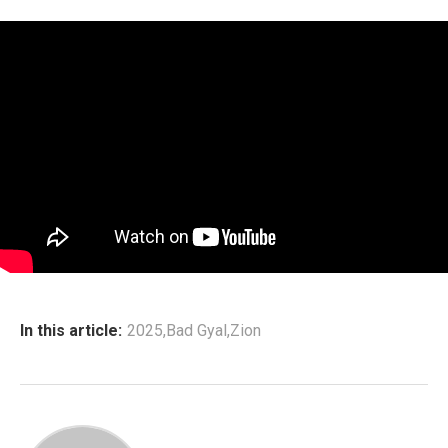
In this article:
2025
,
Bad Gyal
,
Zion