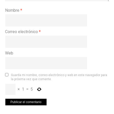
Nombre
*
Correo electrónico
*
Web
Guarda mi nombre, correo electrónico y web en este navegador para
la próxima vez que comente.
×
1
=
5