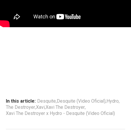
In this article:
Desquite
,
Desquite (Video Oficial)
,
Hydro
,
The Destroyer
,
Xavi
,
Xavi The Destroyer
,
Xavi The Destroyer x Hydro - Desquite (Video Oficial)