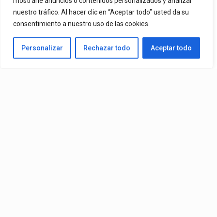
mostrarle anuncios o contenidos personalizados y analizar
nuestro tráfico. Al hacer clic en “Aceptar todo” usted da su
De Mr. Bioniko Ya Se Puede Ver Y Escuchar En Todas Partes.
consentimiento a nuestro uso de las cookies.
By
Edbay
Personalizar
Rechazar todo
Aceptar todo
Published
2 días ago