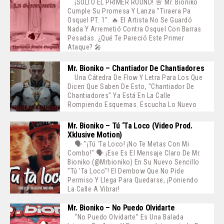
¡SOLTÓ EL PRIMER ROUND! 🚨 Mr. Bioniko
Cumple Su Promesa Y Lanza "Tiraera Pa
Osquel PT. 1". 🔥 El Artista No Se Guardó
Nada Y Arremetió Contra Osquel Con Barras
Pesadas. ¿Qué Te Pareció Este Primer
Ataque? 🎤
Mr. Bioniko – Chantiador De Chantiadores
Una Cátedra De Flow Y Letra Para Los Que
Dicen Que Saben De Esto, "Chantiador De
Chantiadores" Ya Está En La Calle
Rompiendo Esquemas. Escucha Lo Nuevo
Mr. Bioniko – Tú ‘ta Loco (Video Prod.
Xklusive Motion)
🗣️ "¡Tú 'ta Loco! ¡No Te Metas Con Mi
Combo!" 🗣️ ¡Ese Es El Mensaje Claro De Mr.
Bioniko (@mrbioniko) En Su Nuevo Sencillo
"Tú 'ta Loco"! El Dembow Que No Pide
Permiso Y Llega Para Quedarse, ¡poniendo
La Calle A Vibrar!
Mr. Bioniko – No Puedo Olvidarte
“No Puedo Olvidarte” Es Una Balada