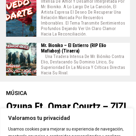
Intensa De Amor Y Desamor Interpretada Por
Mr. Bioniko. A Lo Largo De La Canción, El
Artista Expresa El Deseo De Recuperar Una
Relación Marcada Por Recuerdos
Imborrables. El Tema Transmite Sentimientos
Profundos Dejando Ver Un Claro Clamor
Hacia La Reconciliación.
Mr. Bioniko – El Entierro (RIP Elio
Mafiaboy) (Tiraera)
Una Tiradera Intensa De Mr. Bióniko Contra
Elio, Destacando Su Dominio Lírico, Su
Superioridad En La Música Y Críticas Directas
Hacia Su Rival.
MÚSICA
Ozuna Ft. Omar Courtz – ZIZI
Valoramos tu privacidad
By
Vitaxo
Usamos cookies para mejorar su experiencia de navegación,
Published
5 días ago