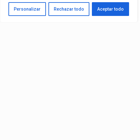
Personalizar
Rechazar todo
Aceptar todo
Video:
Slick La Mina
Ft.
El Malilla, Mvchoo23, K John
y
Dry
– Vista Al Mar (Remix)