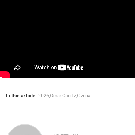
In this article:
2026
,
Omar Courtz
,
Ozuna