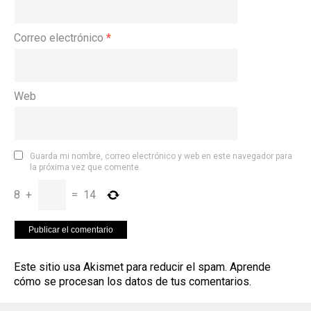
Correo electrónico
*
Web
Guarda mi nombre, correo electrónico y web en este navegador para
la próxima vez que comente.
8
+
=
14
Este sitio usa Akismet para reducir el spam.
Aprende
cómo se procesan los datos de tus comentarios
.