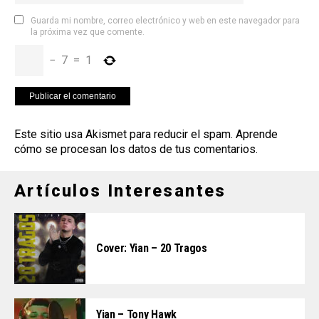
Guarda mi nombre, correo electrónico y web en este navegador para
la próxima vez que comente.
−
7
=
1
Este sitio usa Akismet para reducir el spam.
Aprende
cómo se procesan los datos de tus comentarios
.
Artículos Interesantes
Cover: Yian – 20 Tragos
Yian – Tony Hawk