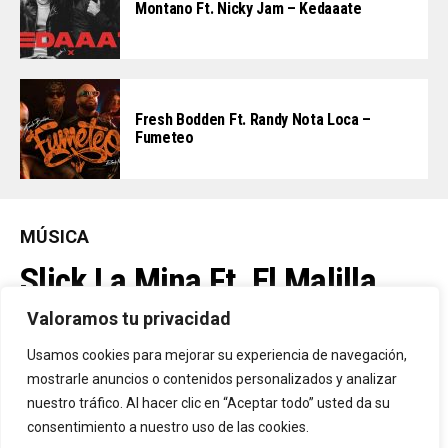
Montano Ft. Nicky Jam – Kedaaate
Fresh Bodden Ft. Randy Nota Loca –
Fumeteo
MÚSICA
Slick La Mina Ft. El Malilla,
Mvchoo23, K John Y Dry –
Valoramos tu privacidad
Vista Al Mar (Remix)
Usamos cookies para mejorar su experiencia de navegación,
mostrarle anuncios o contenidos personalizados y analizar
nuestro tráfico. Al hacer clic en “Aceptar todo” usted da su
By
Vitaxo
consentimiento a nuestro uso de las cookies.
Published
10 horas ago