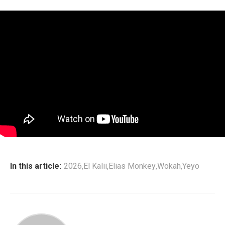
In this article:
2026
,
El Kalii
,
Elias Monkey
,
Wokah
,
Yeyo