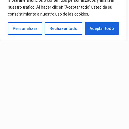
mostrarle anuncios o contenidos personalizados y analizar
nuestro tráfico. Al hacer clic en “Aceptar todo” usted da su
De Mr. Bioniko Ya Se Puede Ver Y Escuchar En Todas Partes.
consentimiento a nuestro uso de las cookies.
By
Edbay
Personalizar
Rechazar todo
Aceptar todo
Published
1 día ago