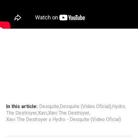
In this article:
Desquite
,
Desquite (Video Oficial)
,
Hydro
,
The Destroyer
,
Xavi
,
Xavi The Destroyer
,
Xavi The Destroyer x Hydro - Desquite (Video Oficial)