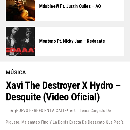
MdobleeW Ft. Justin Quiles – AO
Montano Ft. Nicky Jam – Kedaaate
MÚSICA
Xavi The Destroyer X Hydro –
Desquite (Video Oficial)
🔥 ¡NUEVO PERREO EN LA CALLE! 🔥 Un Tema Cargado De
Piquete, Maleanteo Fino Y La Dosis Exacta De Desacato Que Pedía