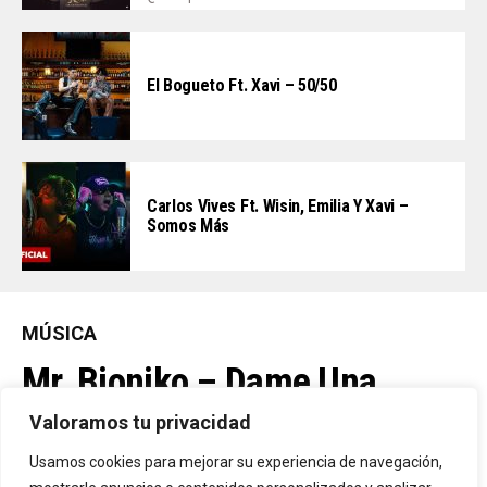
El Bogueto Ft. Xavi – 50/50
Carlos Vives Ft. Wisin, Emilia Y Xavi –
Somos Más
MÚSICA
Mr. Bioniko – Dame Una
Oportunidad
Valoramos tu privacidad
Usamos cookies para mejorar su experiencia de navegación,
Ya Está En La Calle. "Dame Una Oportunidad"🎬🔥 El Nuevo Nivel