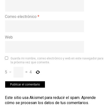
Correo electrónico
*
Web
Guarda mi nombre, correo electrónico y web en este navegador para
la próxima vez que comente.
5
−
=
4
Este sitio usa Akismet para reducir el spam.
Aprende
cómo se procesan los datos de tus comentarios
.