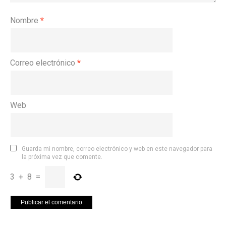
Nombre
*
Correo electrónico
*
Web
Guarda mi nombre, correo electrónico y web en este navegador para
la próxima vez que comente.
3
+
8
=