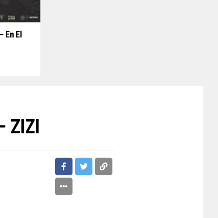
– En El
– ZIZI