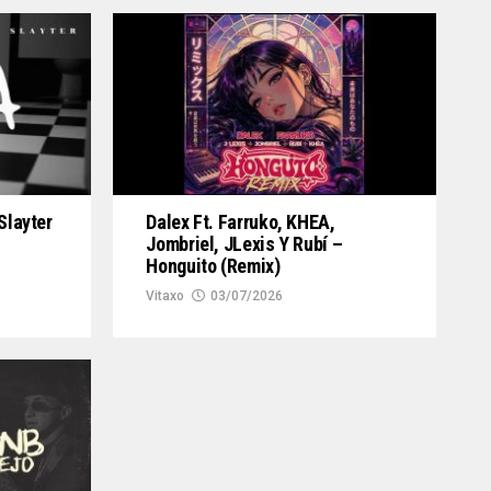
Slayter
Dalex Ft. Farruko, KHEA,
Jombriel, JLexis Y Rubí –
Honguito (Remix)
Vitaxo
03/07/2026