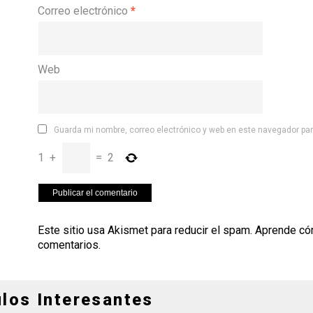
Correo electrónico
*
Web
Guarda mi nombre, correo electrónico y web en este navegador pa
1
+
=
2
Este sitio usa Akismet para reducir el spam.
Aprende có
comentarios
.
ulos Interesantes