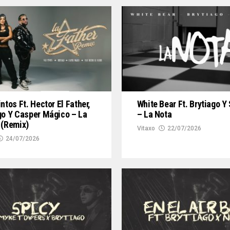
ntos Ft. Hector El Father,
White Bear Ft. Brytiago Y 
go Y Casper Mágico – La
– La Nota
 (Remix)
Vitaxo
22/07/2026
24/07/2026