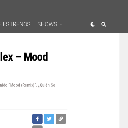
E ESTRENOS
SHOWS
alex – Mood
enido "Mood (Remix)". ¿Quién Se