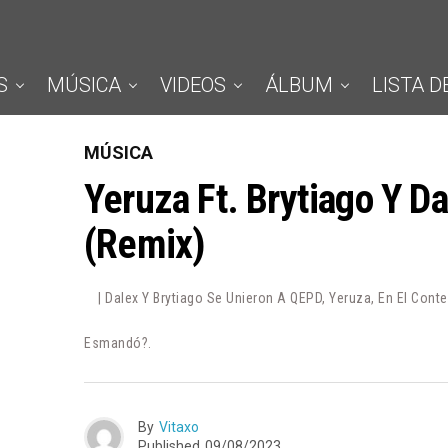
S
MÚSICA
VIDEOS
ÁLBUM
LISTA D
MÚSICA
Yeruza Ft. Brytiago Y D
(Remix)
| Dalex Y Brytiago Se Unieron A QEPD, Yeruza, En El Cont
Esmandó?.
By
Vitaxo
Published
09/08/2023