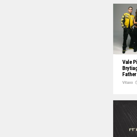
Vale Pi
Brytia
Father
Vitaxo