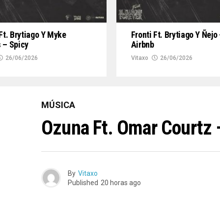
 Ft. Brytiago Y Myke
Fronti Ft. Brytiago Y Ñejo 
 – Spicy
Airbnb
26/06/2026
Vitaxo
26/06/2026
MÚSICA
Ozuna Ft. Omar Courtz 
By
Vitaxo
Published
20 horas ago