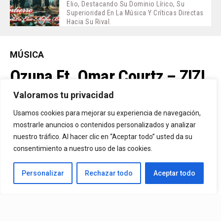
Elio, Destacando Su Dominio Lírico, Su
Superioridad En La Música Y Críticas Directas
Hacia Su Rival.
MÚSICA
Ozuna Ft. Omar Courtz – ZIZI
Valoramos tu privacidad
By
Vitaxo
Usamos cookies para mejorar su experiencia de navegación,
Published
4 días ago
mostrarle anuncios o contenidos personalizados y analizar
nuestro tráfico. Al hacer clic en “Aceptar todo” usted da su
consentimiento a nuestro uso de las cookies.
Personalizar
Rechazar todo
Aceptar todo
Video:
Ozuna
Ft.
Omar Courtz
– ZIZI