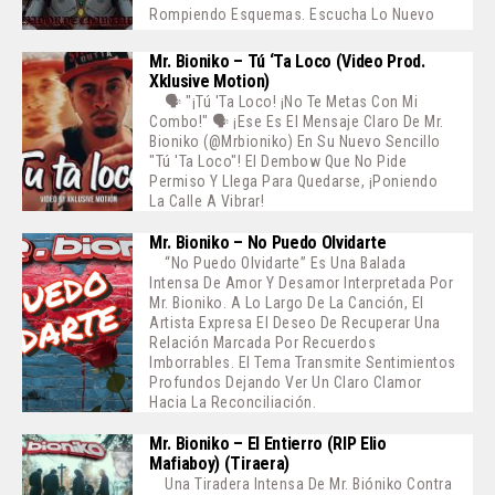
Rompiendo Esquemas. Escucha Lo Nuevo
Mr. Bioniko – Tú ‘ta Loco (Video Prod.
Xklusive Motion)
🗣️ "¡Tú 'ta Loco! ¡No Te Metas Con Mi
Combo!" 🗣️ ¡Ese Es El Mensaje Claro De Mr.
Bioniko (@mrbioniko) En Su Nuevo Sencillo
"Tú 'ta Loco"! El Dembow Que No Pide
Permiso Y Llega Para Quedarse, ¡poniendo
La Calle A Vibrar!
Mr. Bioniko – No Puedo Olvidarte
“No Puedo Olvidarte” Es Una Balada
Intensa De Amor Y Desamor Interpretada Por
Mr. Bioniko. A Lo Largo De La Canción, El
Artista Expresa El Deseo De Recuperar Una
Relación Marcada Por Recuerdos
Imborrables. El Tema Transmite Sentimientos
Profundos Dejando Ver Un Claro Clamor
Hacia La Reconciliación.
Mr. Bioniko – El Entierro (RIP Elio
Mafiaboy) (Tiraera)
Una Tiradera Intensa De Mr. Bióniko Contra