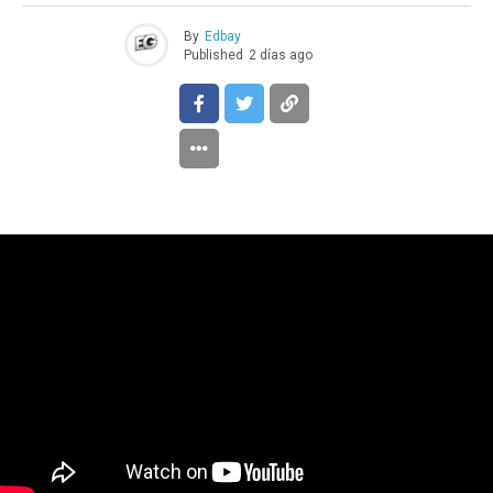
By
Edbay
Published
2 días ago