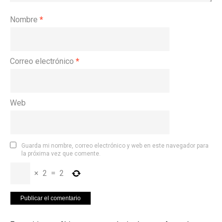
Nombre
*
Correo electrónico
*
Web
Guarda mi nombre, correo electrónico y web en este navegador para
la próxima vez que comente.
×
2
=
2