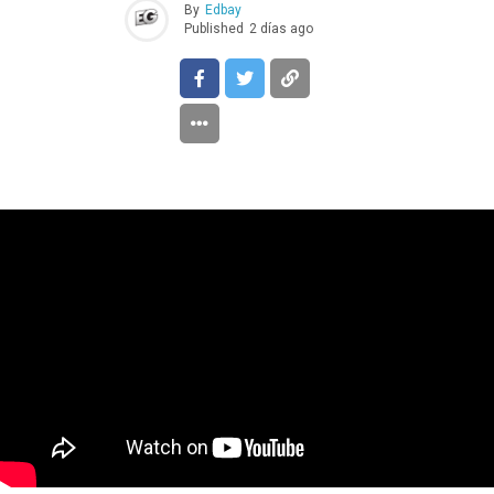
By
Edbay
Published
2 días ago