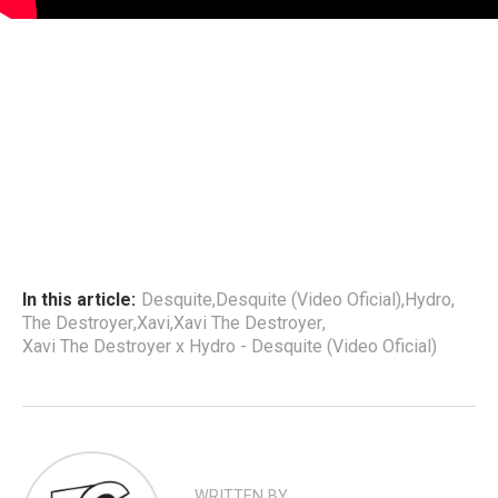
In this article:
Desquite
,
Desquite (Video Oficial)
,
Hydro
,
The Destroyer
,
Xavi
,
Xavi The Destroyer
,
Xavi The Destroyer x Hydro - Desquite (Video Oficial)
WRITTEN BY