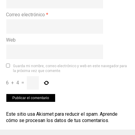
Correo electrónico
*
Web
Guarda mi nombre, correo electrónico y web en este navegador para
la próxima vez que comente.
6
+
4
=
Este sitio usa Akismet para reducir el spam.
Aprende
cómo se procesan los datos de tus comentarios
.