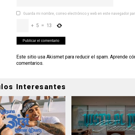
Guarda mi nombre, correo electrónico y web en este navegador pa
+
5
=
13
Este sitio usa Akismet para reducir el spam.
Aprende có
comentarios
.
ulos Interesantes