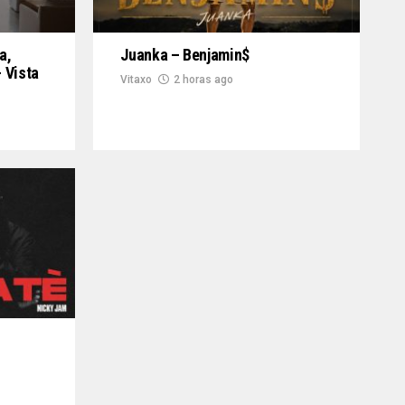
a,
Juanka – Benjamin$
 Vista
Vitaxo
2 horas ago