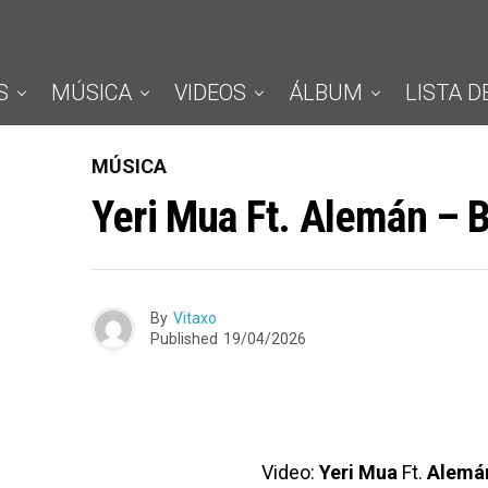
S
MÚSICA
VIDEOS
ÁLBUM
LISTA D
MÚSICA
Yeri Mua Ft. Alemán – 
By
Vitaxo
Published
19/04/2026
Video:
Yeri Mua
Ft.
Alemá