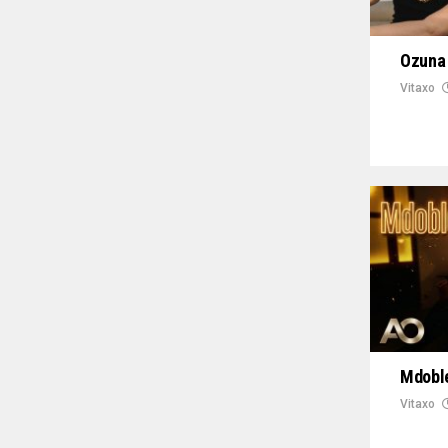
Ozuna 
Vitaxo
Mdoble
Vitaxo