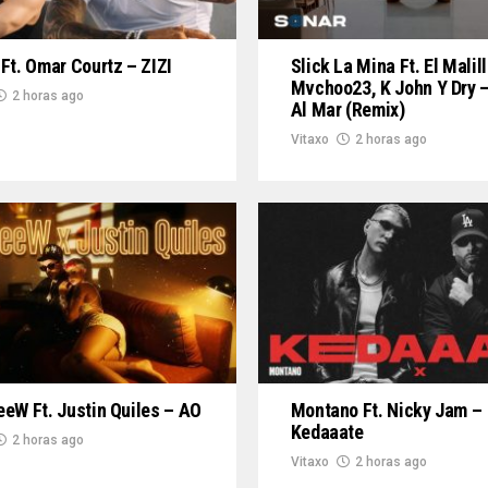
Ft. Omar Courtz – ZIZI
Slick La Mina Ft. El Malill
Mvchoo23, K John Y Dry –
2 horas ago
Al Mar (Remix)
Vitaxo
2 horas ago
eW Ft. Justin Quiles – AO
Montano Ft. Nicky Jam –
Kedaaate
2 horas ago
Vitaxo
2 horas ago