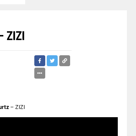
– ZIZI
rtz
– ZIZI