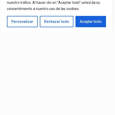
nuestro tráfico. Al hacer clic en “Aceptar todo” usted da su
Una De Las Canciones Más Queridas Por Sus Seguidores Y El
consentimiento a nuestro uso de las cookies.
Tema Más Reproducido De Su Catálogo En Spotify. El Videoclip Ya
Personalizar
Rechazar todo
Aceptar todo
Está Disponible En YouTube Y En Todas Las Plataformas
Digitales.
By
Edbay
Published
08/07/2026