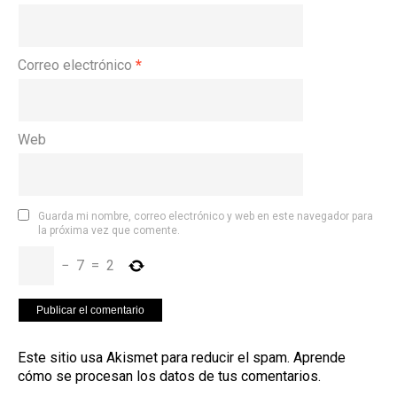
Correo electrónico
*
Web
Guarda mi nombre, correo electrónico y web en este navegador para
la próxima vez que comente.
−
7
=
2
Este sitio usa Akismet para reducir el spam.
Aprende
cómo se procesan los datos de tus comentarios
.