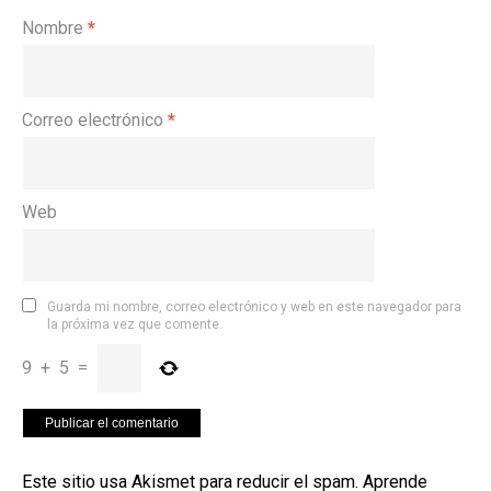
Nombre
*
Correo electrónico
*
Web
Guarda mi nombre, correo electrónico y web en este navegador para
la próxima vez que comente.
9
+
5
=
Este sitio usa Akismet para reducir el spam.
Aprende