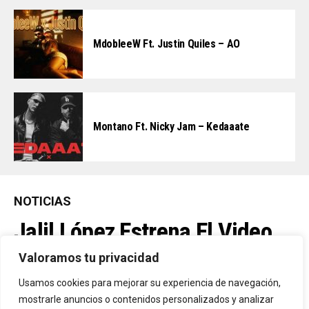
MdobleeW Ft. Justin Quiles – AO
Montano Ft. Nicky Jam – Kedaaate
NOTICIAS
Jalil López Estrena El Video
Oficial De “La Culpable”, El
Valoramos tu privacidad
Favorito De Sus Fans
Usamos cookies para mejorar su experiencia de navegación,
mostrarle anuncios o contenidos personalizados y analizar