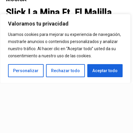
Slick La Mina Ft. El Malilla,
Mvchoo23, K John Y Dry –
Valoramos tu privacidad
Vista Al Mar (Remix)
Usamos cookies para mejorar su experiencia de navegación,
mostrarle anuncios o contenidos personalizados y analizar
nuestro tráfico. Al hacer clic en “Aceptar todo” usted da su
By
Vitaxo
consentimiento a nuestro uso de las cookies.
Published
1 día ago
Personalizar
Rechazar todo
Aceptar todo
Video:
Slick La Mina
Ft.
El Malilla, Mvchoo23, K John
y
Dry
– Vista Al Mar (Remix)