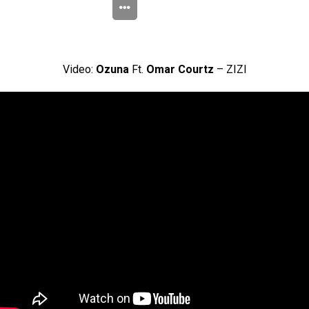
Video:
Ozuna
Ft.
Omar Courtz
– ZIZI