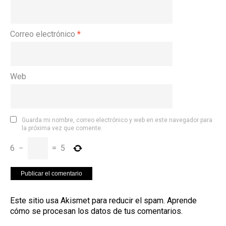
Correo electrónico
*
Web
Guarda mi nombre, correo electrónico y web en este navegador para
la próxima vez que comente.
6
−
=
5
Este sitio usa Akismet para reducir el spam.
Aprende
cómo se procesan los datos de tus comentarios
.