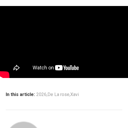
In this article:
2026
,
De La rose
,
Xavi