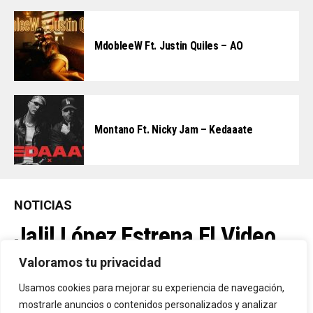
MdobleeW Ft. Justin Quiles – AO
Montano Ft. Nicky Jam – Kedaaate
NOTICIAS
Jalil López Estrena El Video
Oficial De “La Culpable”, El
Valoramos tu privacidad
Favorito De Sus Fans
Usamos cookies para mejorar su experiencia de navegación,
mostrarle anuncios o contenidos personalizados y analizar