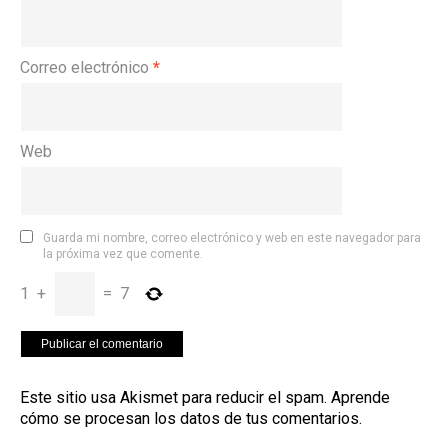
Correo electrónico
*
Web
Guarda mi nombre, correo electrónico y web en este navegador para
la próxima vez que comente.
1
+
=
7
Este sitio usa Akismet para reducir el spam.
Aprende
cómo se procesan los datos de tus comentarios
.