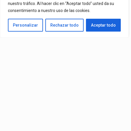
nuestro tráfico. Al hacer clic en “Aceptar todo” usted da su
Una De Las Canciones Más Queridas Por Sus Seguidores Y El
consentimiento a nuestro uso de las cookies.
Tema Más Reproducido De Su Catálogo En Spotify. El Videoclip Ya
Personalizar
Rechazar todo
Aceptar todo
Está Disponible En YouTube Y En Todas Las Plataformas
Digitales.
By
Edbay
Published
08/07/2026