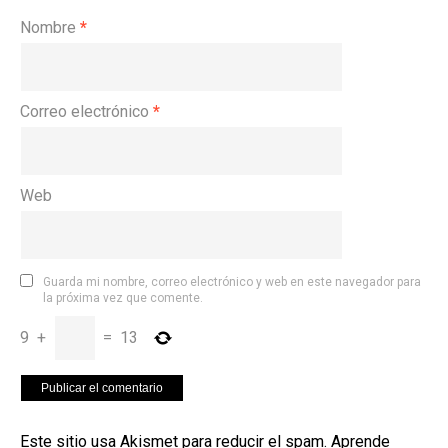
Nombre
*
Correo electrónico
*
Web
Guarda mi nombre, correo electrónico y web en este navegador para
la próxima vez que comente.
9
+
=
13
Este sitio usa Akismet para reducir el spam.
Aprende