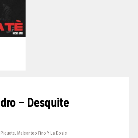
ydro – Desquite
iquete, Maleanteo Fino Y La Dosis