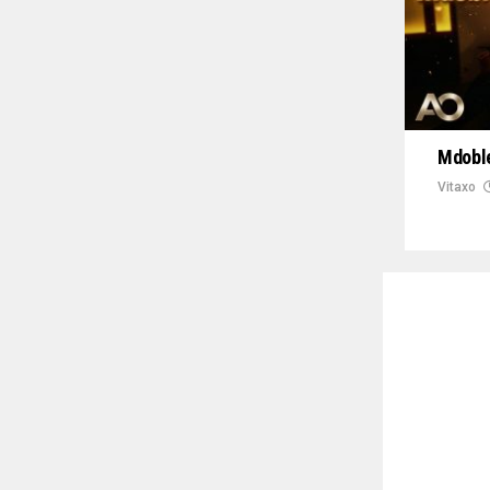
Mdoble
Vitaxo