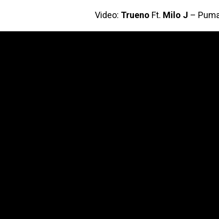
Video:
Trueno
Ft.
Milo J
– Pumas