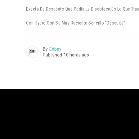
Exacta De Desacato Que Pedía La Discoteca Es Lo Que Trae
Con Hydro Con Su Más Reciente Sencillo "Desquite"
By
Edbay
Published
10 horas ago