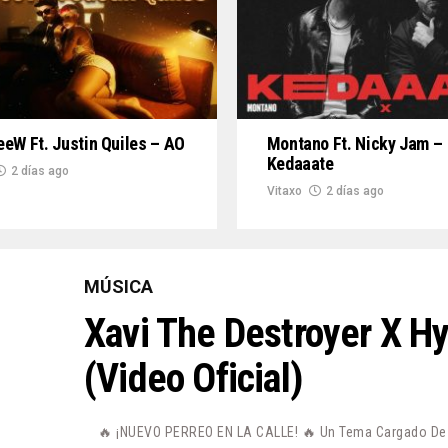
eW Ft. Justin Quiles – AO
Montano Ft. Nicky Jam –
Kedaaate
2 días ago
Vitaxo
2 días ago
MÚSICA
Xavi The Destroyer X H
(Video Oficial)
🔥 ¡NUEVO PERREO EN LA CALLE! 🔥 Un Tema Cargado De P