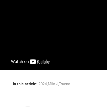
In this article:
2026
,
Milo J
,
Trueno