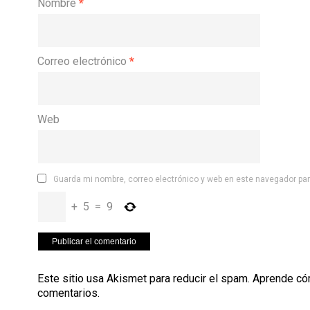
Nombre
*
Correo electrónico
*
Web
Guarda mi nombre, correo electrónico y web en este navegador pa
+
5
=
9
Este sitio usa Akismet para reducir el spam.
Aprende có
comentarios
.