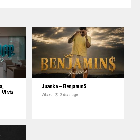
a,
Juanka – Benjamin$
 Vista
Vitaxo
2 días ago