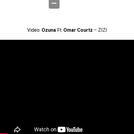
Video:
Ozuna
Ft.
Omar Courtz
– ZIZI