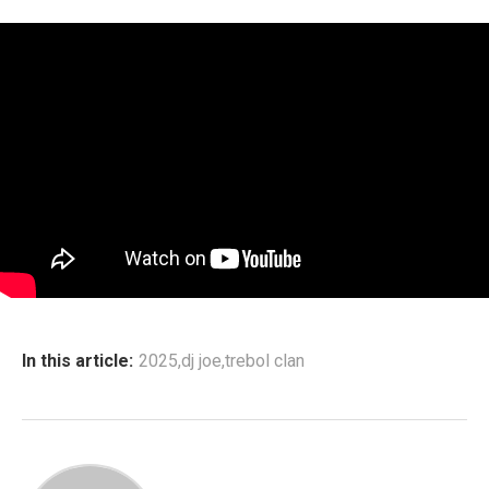
In this article:
2025
,
dj joe
,
trebol clan