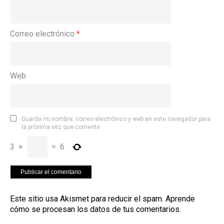
Correo electrónico
*
Web
Guarda mi nombre, correo electrónico y web en este navegador para
la próxima vez que comente.
3
×
=
6
Este sitio usa Akismet para reducir el spam.
Aprende
cómo se procesan los datos de tus comentarios
.