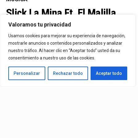
Slick La Mina Ft. El Malilla,
Mvchoo23, K John Y Dry –
Valoramos tu privacidad
Vista Al Mar (Remix)
Usamos cookies para mejorar su experiencia de navegación,
mostrarle anuncios o contenidos personalizados y analizar
nuestro tráfico. Al hacer clic en “Aceptar todo” usted da su
By
Vitaxo
consentimiento a nuestro uso de las cookies.
Published
2 días ago
Personalizar
Rechazar todo
Aceptar todo
Video:
Slick La Mina
Ft.
El Malilla, Mvchoo23, K John
y
Dry
– Vista Al Mar (Remix)