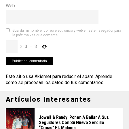
Web
Guarda mi nombre, correo electrónico y web en este navegador para
la próxima vez que comente.
×
3
=
3
Este sitio usa Akismet para reducir el spam.
Aprende
cómo se procesan los datos de tus comentarios
.
Artículos Interesantes
Jowell & Randy Ponen A Bailar A Sus
Seguidores Con Su Nuevo Sencillo
“Copas” Ft. Maluma