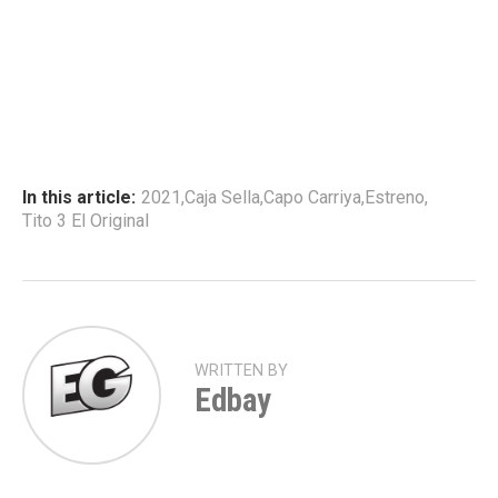
o
d
u
c
t
o
r
In this article:
2021
,
Caja Sella
,
Capo Carriya
,
Estreno
,
d
Tito 3 El Original
e
a
u
d
i
WRITTEN BY
Edbay
o