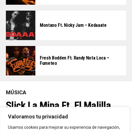
Montano Ft. Nicky Jam – Kedaaate
Fresh Bodden Ft. Randy Nota Loca –
Fumeteo
MÚSICA
Slick La Mina Ft. El Malilla,
Mvchoo23, K John Y Dry –
Valoramos tu privacidad
Vista Al Mar (Remix)
Usamos cookies para mejorar su experiencia de navegación,