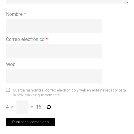
Nombre
*
Correo electrónico
*
Web
Guarda mi nombre, correo electrónico y web en este navegador para
la próxima vez que comente.
4
×
=
16