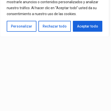
mostrarle anuncios o contenidos personalizados y analizar
nuestro tráfico. Al hacer clic en “Aceptar todo” usted da su
By
Vitaxo
consentimiento a nuestro uso de las cookies.
Published
1 día ago
Personalizar
Rechazar todo
Aceptar todo
Video:
Slick La Mina
Ft.
El Malilla, Mvchoo23, K John
y
Dry
– Vista Al Mar (Remix)