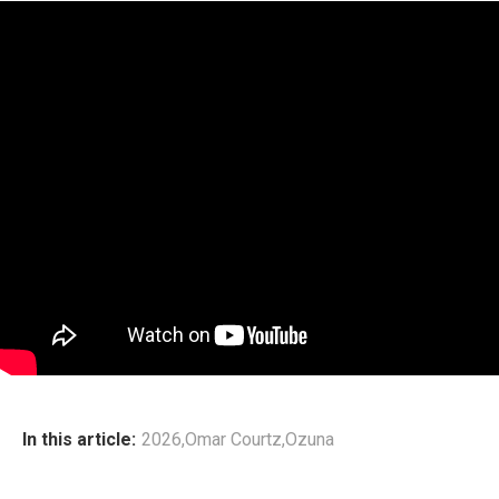
In this article:
2026
,
Omar Courtz
,
Ozuna