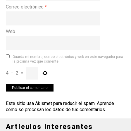
Correo electrónico
*
Web
Guarda mi nombre, correo electrónico y web en este navegador para
la próxima vez que comente.
4
−
2
=
Este sitio usa Akismet para reducir el spam.
Aprende
cómo se procesan los datos de tus comentarios
.
Artículos Interesantes