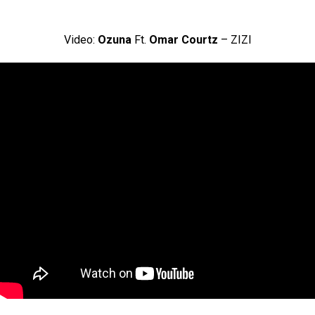
Video:
Ozuna
Ft.
Omar Courtz
– ZIZI