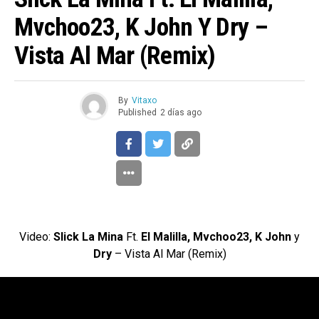
Mvchoo23, K John Y Dry –
Vista Al Mar (Remix)
By
Vitaxo
Published
2 días ago
Video:
Slick La Mina
Ft.
El Malilla, Mvchoo23, K John
y
Dry
– Vista Al Mar (Remix)