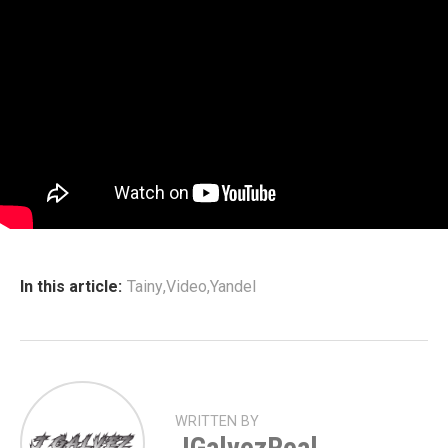
In this article:
Tainy
,
Video
,
Yandel
WRITTEN BY