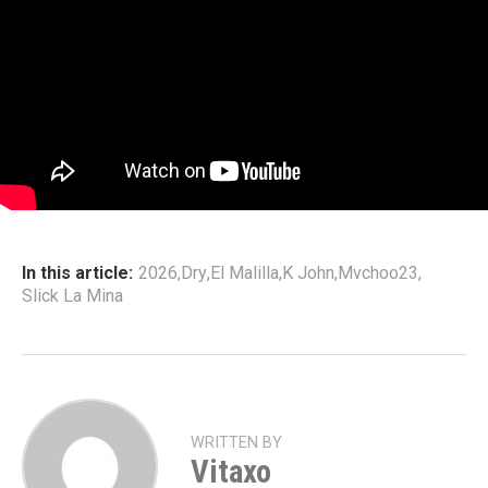
In this article:
2026
,
Dry
,
El Malilla
,
K John
,
Mvchoo23
,
Slick La Mina
WRITTEN BY
Vitaxo