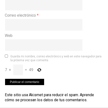
Correo electrónico
*
Web
Guarda mi nombre, correo electrónico y web en este navegador para
la próxima vez que comente.
7
×
=
49
Este sitio usa Akismet para reducir el spam.
Aprende
cómo se procesan los datos de tus comentarios
.