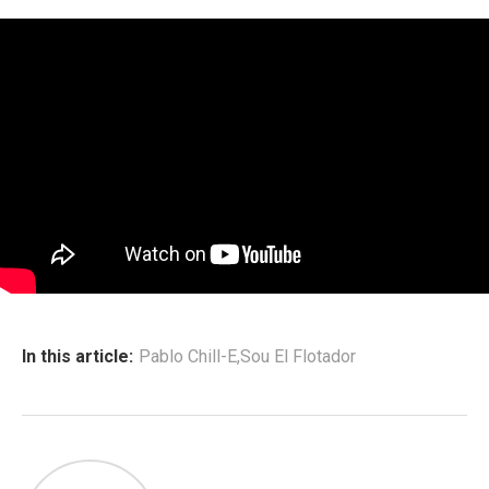
In this article:
Pablo Chill-E
,
Sou El Flotador