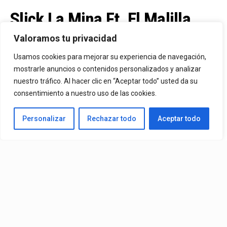
Slick La Mina Ft. El Malilla,
Mvchoo23, K John Y Dry –
Valoramos tu privacidad
Vista Al Mar (Remix)
Usamos cookies para mejorar su experiencia de navegación,
mostrarle anuncios o contenidos personalizados y analizar
nuestro tráfico. Al hacer clic en “Aceptar todo” usted da su
By
Vitaxo
consentimiento a nuestro uso de las cookies.
Published
8 horas ago
Personalizar
Rechazar todo
Aceptar todo
Video:
Slick La Mina
Ft.
El Malilla, Mvchoo23, K John
y
Dry
– Vista Al Mar (Remix)