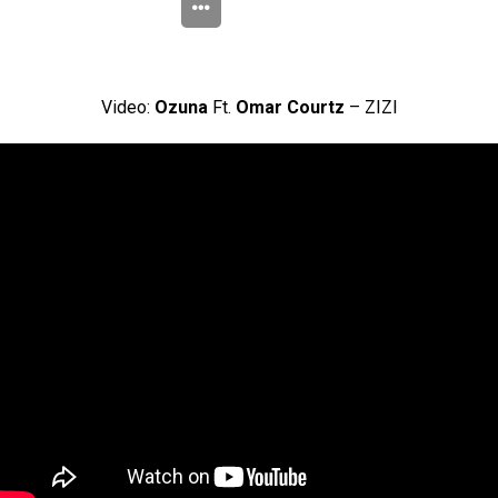
Video:
Ozuna
Ft.
Omar Courtz
– ZIZI