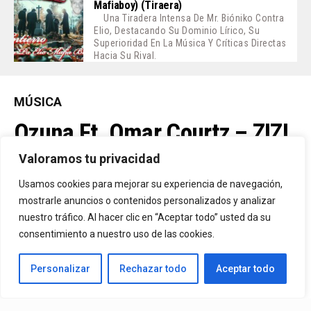
Mafiaboy) (Tiraera)
Una Tiradera Intensa De Mr. Bióniko Contra
Elio, Destacando Su Dominio Lírico, Su
Superioridad En La Música Y Críticas Directas
Hacia Su Rival.
MÚSICA
Ozuna Ft. Omar Courtz – ZIZI
Valoramos tu privacidad
By
Vitaxo
Usamos cookies para mejorar su experiencia de navegación,
Published
2 días ago
mostrarle anuncios o contenidos personalizados y analizar
nuestro tráfico. Al hacer clic en “Aceptar todo” usted da su
consentimiento a nuestro uso de las cookies.
Personalizar
Rechazar todo
Aceptar todo
Video:
Ozuna
Ft.
Omar Courtz
– ZIZI