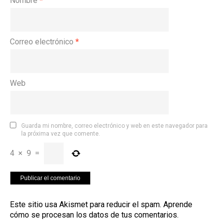
Nombre
*
Correo electrónico
*
Web
Guarda mi nombre, correo electrónico y web en este navegador para
la próxima vez que comente.
4
×
9
=
Este sitio usa Akismet para reducir el spam.
Aprende
cómo se procesan los datos de tus comentarios
.