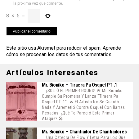
la próxima vez que comente.
8
×
5
=
Este sitio usa Akismet para reducir el spam.
Aprende
cómo se procesan los datos de tus comentarios
.
Artículos Interesantes
Mr. Bioniko – Tiraera Pa Osquel PT .1
¡SOLTÓ EL PRIMER ROUND! 🚨 Mr. Bioniko
Cumple Su Promesa Y Lanza "Tiraera Pa
Osquel PT. 1". 🔥 El Artista No Se Guardó
Nada Y Arremetió Contra Osquel Con Barras
Pesadas. ¿Qué Te Pareció Este Primer
Ataque? 🎤
Mr. Bioniko – Chantiador De Chantiadores
Una Cátedra De Flow Y Letra Para Los Que