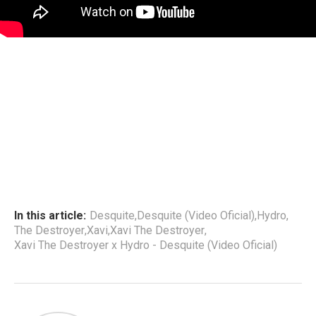
In this article:
Desquite
,
Desquite (Video Oficial)
,
Hydro
,
The Destroyer
,
Xavi
,
Xavi The Destroyer
,
Xavi The Destroyer x Hydro - Desquite (Video Oficial)