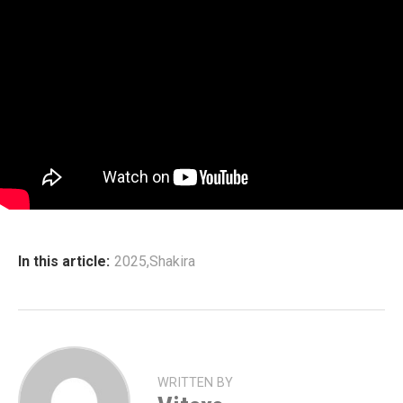
In this article:
2025
,
Shakira
WRITTEN BY