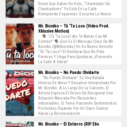
Dicen Que Saben De Esto, "Chantiador De
Chantiadores" Ya Está En La Calle
Rompiendo Esquemas. Escucha Lo Nuevo
Mr. Bioniko – Tú ‘ta Loco (Video Prod.
Xklusive Motion)
🗣️ "¡Tú 'ta Loco! ¡No Te Metas Con Mi
Combo!" 🗣️ ¡Ese Es El Mensaje Claro De Mr.
Bioniko (@mrbioniko) En Su Nuevo Sencillo
"Tú 'ta Loco"! El Dembow Que No Pide
Permiso Y Llega Para Quedarse, ¡poniendo
La Calle A Vibrar!
Mr. Bioniko – No Puedo Olvidarte
“No Puedo Olvidarte” Es Una Balada
Intensa De Amor Y Desamor Interpretada Por
Mr. Bioniko. A Lo Largo De La Canción, El
Artista Expresa El Deseo De Recuperar Una
Relación Marcada Por Recuerdos
Imborrables. El Tema Transmite Sentimientos
Profundos Dejando Ver Un Claro Clamor
Hacia La Reconciliación.
Mr. Bioniko – El Entierro (RIP Elio