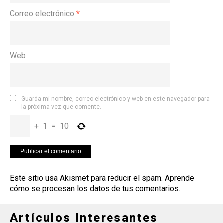
Correo electrónico
*
Web
Guarda mi nombre, correo electrónico y web en este navegador para
la próxima vez que comente.
+
1
=
10
Este sitio usa Akismet para reducir el spam.
Aprende
cómo se procesan los datos de tus comentarios
.
Artículos Interesantes