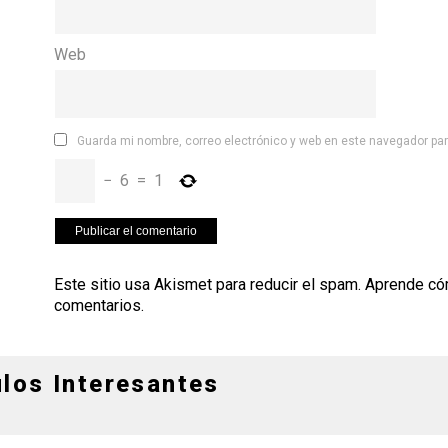
Web
Guarda mi nombre, correo electrónico y web en este navegador pa
−
6
=
1
Este sitio usa Akismet para reducir el spam.
Aprende có
comentarios
.
ulos Interesantes