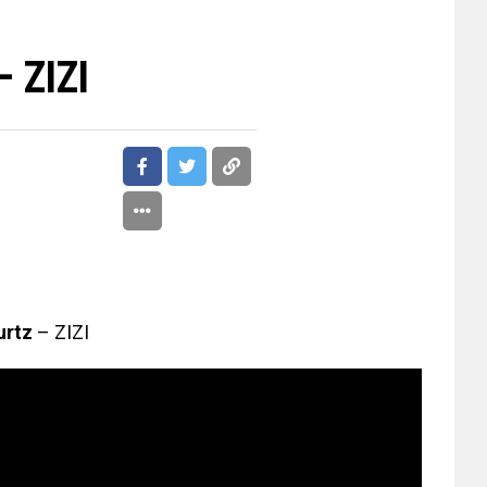
– ZIZI
rtz
– ZIZI