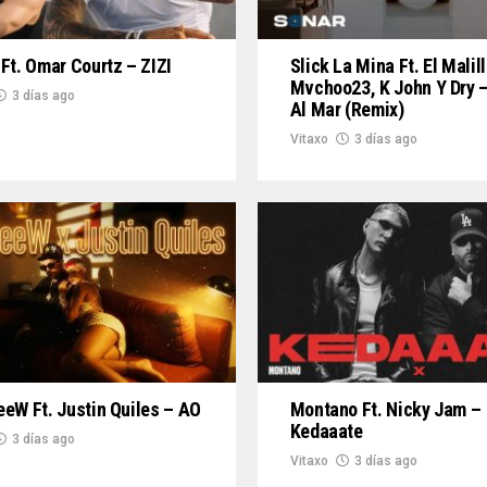
Ft. Omar Courtz – ZIZI
Slick La Mina Ft. El Malill
Mvchoo23, K John Y Dry –
3 días ago
Al Mar (Remix)
Vitaxo
3 días ago
eW Ft. Justin Quiles – AO
Montano Ft. Nicky Jam –
Kedaaate
3 días ago
Vitaxo
3 días ago