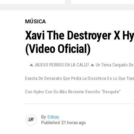
MÚSICA
Xavi The Destroyer X H
(Video Oficial)
🔥 ¡NUEVO PERREO EN LA CALLE! 🔥 Un Tema Cargado De P
Exacta De Desacato Que Pedía La Discoteca Es Lo Que Trae
Con Hydro Con Su Más Reciente Sencillo "Desquite"
By
Edbay
Published
21 horas ago