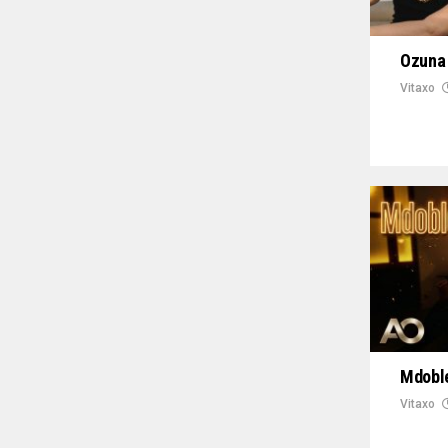
Ozuna 
Vitaxo
Mdoble
Vitaxo