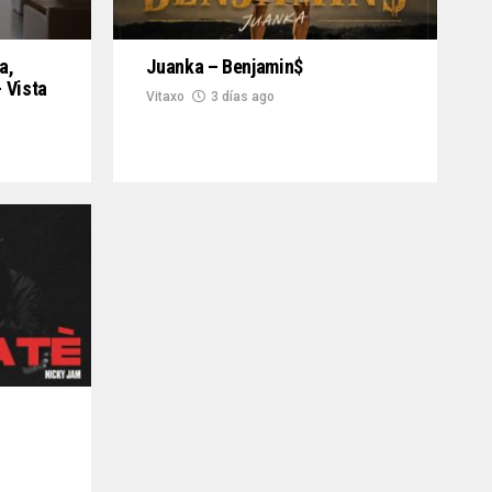
a,
Juanka – Benjamin$
 Vista
Vitaxo
3 días ago