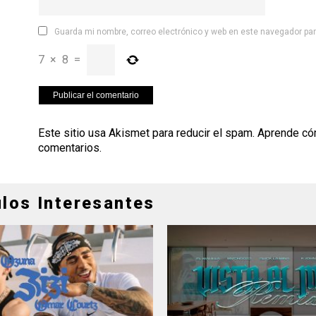
Guarda mi nombre, correo electrónico y web en este navegador pa
7
×
8
=
Este sitio usa Akismet para reducir el spam.
Aprende có
comentarios
.
ulos Interesantes