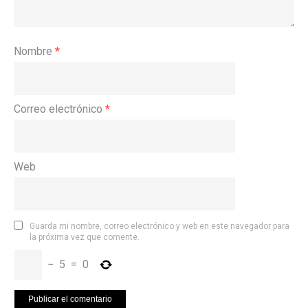
Nombre
*
Correo electrónico
*
Web
Guarda mi nombre, correo electrónico y web en este navegador para
la próxima vez que comente.
−
5
=
0