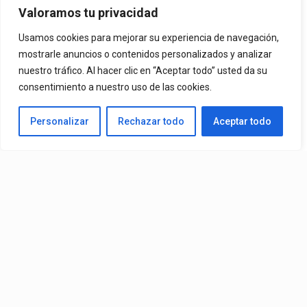
Oficial De “La Culpable”, El
Valoramos tu privacidad
Favorito De Sus Fans
Usamos cookies para mejorar su experiencia de navegación,
mostrarle anuncios o contenidos personalizados y analizar
nuestro tráfico. Al hacer clic en “Aceptar todo” usted da su
Una De Las Canciones Más Queridas Por Sus Seguidores Y El
consentimiento a nuestro uso de las cookies.
Tema Más Reproducido De Su Catálogo En Spotify. El Videoclip Ya
Personalizar
Rechazar todo
Aceptar todo
Está Disponible En YouTube Y En Todas Las Plataformas
Digitales.
By
Edbay
Published
08/07/2026