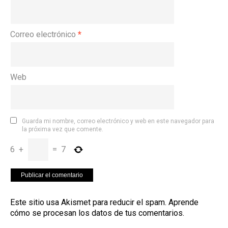
Correo electrónico
*
Web
Guarda mi nombre, correo electrónico y web en este navegador para
la próxima vez que comente.
6
+
=
7
Este sitio usa Akismet para reducir el spam.
Aprende
cómo se procesan los datos de tus comentarios
.