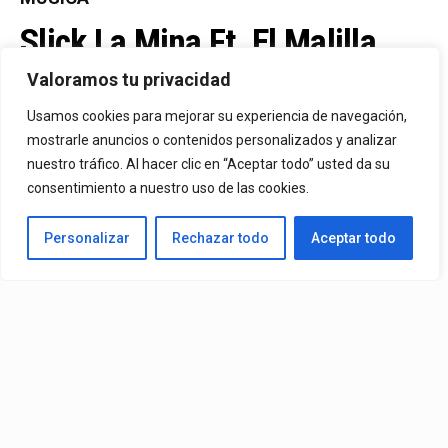
Slick La Mina Ft. El Malilla,
Mvchoo23, K John Y Dry –
Valoramos tu privacidad
Vista Al Mar (Remix)
Usamos cookies para mejorar su experiencia de navegación,
mostrarle anuncios o contenidos personalizados y analizar
nuestro tráfico. Al hacer clic en “Aceptar todo” usted da su
By
Vitaxo
consentimiento a nuestro uso de las cookies.
Published
1 día ago
Personalizar
Rechazar todo
Aceptar todo
Video:
Slick La Mina
Ft.
El Malilla, Mvchoo23, K John
y
Dry
– Vista Al Mar (Remix)