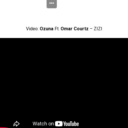
Video:
Ozuna
Ft.
Omar Courtz
– ZIZI