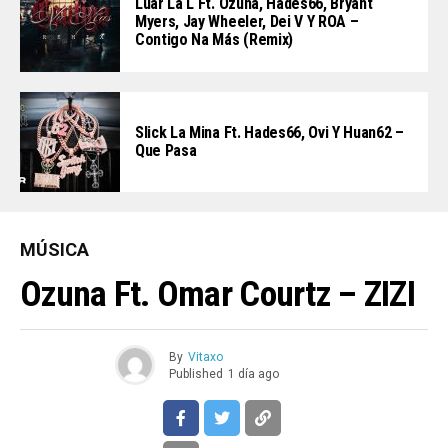
Luar La L Ft. Ozuna, Hades66, Bryant
Myers, Jay Wheeler, Dei V Y ROA –
Contigo Na Más (Remix)
Slick La Mina Ft. Hades66, Ovi Y Huan62 –
Que Pasa
MÚSICA
Ozuna Ft. Omar Courtz – ZIZI
By
Vitaxo
Published
1 día ago