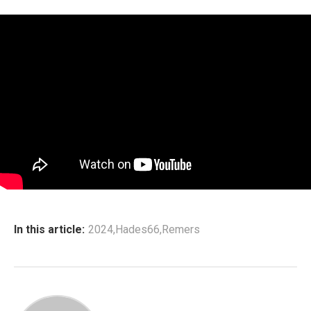
In this article:
2024
,
Hades66
,
Remers