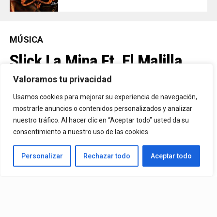
MÚSICA
Slick La Mina Ft. El Malilla,
Mvchoo23, K John Y Dry –
Valoramos tu privacidad
Vista Al Mar (Remix)
Usamos cookies para mejorar su experiencia de navegación,
mostrarle anuncios o contenidos personalizados y analizar
nuestro tráfico. Al hacer clic en “Aceptar todo” usted da su
By
Vitaxo
consentimiento a nuestro uso de las cookies.
Published
2 días ago
Personalizar
Rechazar todo
Aceptar todo