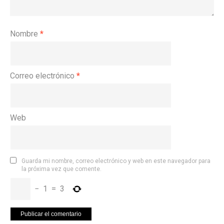
Nombre
*
Correo electrónico
*
Web
Guarda mi nombre, correo electrónico y web en este navegador para
la próxima vez que comente.
−
1
=
3