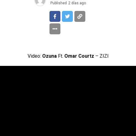
Published
2 días ago
Video:
Ozuna
Ft.
Omar Courtz
– ZIZI