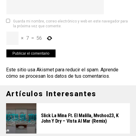
Guarda mi nombre, correo electrónico y web en este navegador para
la próxima vez que comente.
×
7
=
56
Este sitio usa Akismet para reducir el spam.
Aprende
cómo se procesan los datos de tus comentarios
.
Artículos Interesantes
Slick La Mina Ft. El Malilla, Mvchoo23, K
John Y Dry – Vista Al Mar (Remix)