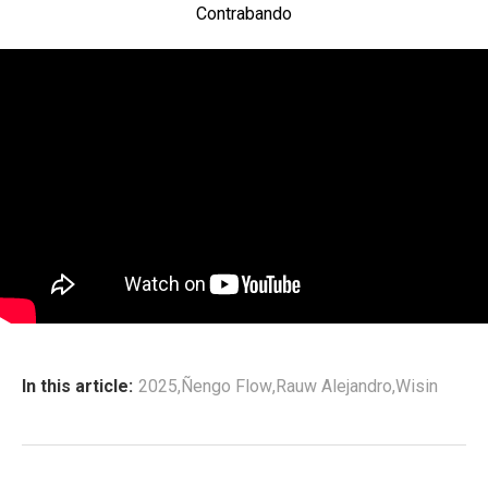
Contrabando
In this article:
2025
,
Ñengo Flow
,
Rauw Alejandro
,
Wisin