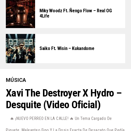
Miky Woodz Ft. Ñengo Flow – Real OG
4Life
Saiko Ft. Wisin – Kukandome
MÚSICA
Xavi The Destroyer X Hydro –
Desquite (Video Oficial)
🔥 ¡NUEVO PERREO EN LA CALLE! 🔥 Un Tema Cargado De
Piquete, Maleanteo Fino Y La Dosis Exacta De Desacato Que Pedía