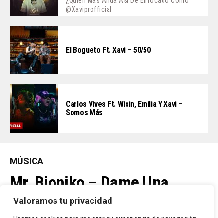
¿Quién Más Anda Así De Enfocado Como
@xaviprofficial
El Bogueto Ft. Xavi – 50/50
Carlos Vives Ft. Wisin, Emilia Y Xavi –
Somos Más
MÚSICA
Mr. Bioniko – Dame Una
Oportunidad
Valoramos tu privacidad