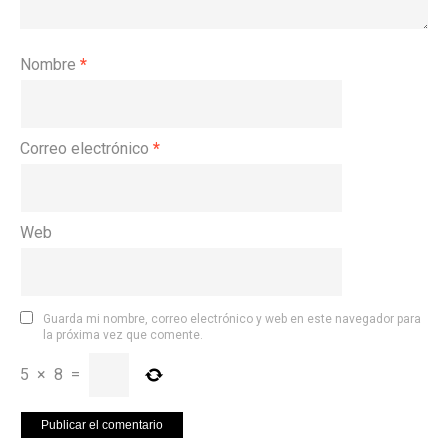
Nombre
*
Correo electrónico
*
Web
Guarda mi nombre, correo electrónico y web en este navegador para
la próxima vez que comente.
5
×
8
=