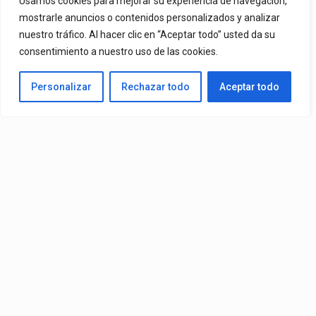
Usamos cookies para mejorar su experiencia de navegación,
Ya Está En La Calle. "Dame Una Oportunidad"🎬🔥 El Nuevo Nivel
mostrarle anuncios o contenidos personalizados y analizar
nuestro tráfico. Al hacer clic en “Aceptar todo” usted da su
De Mr. Bioniko Ya Se Puede Ver Y Escuchar En Todas Partes.
consentimiento a nuestro uso de las cookies.
By
Edbay
Personalizar
Rechazar todo
Aceptar todo
Published
2 días ago