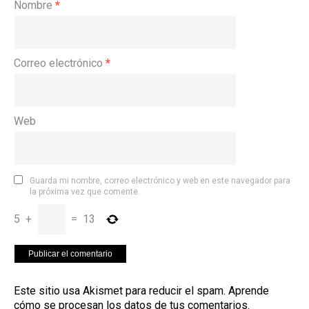
Nombre
*
Correo electrónico
*
Web
Guarda mi nombre, correo electrónico y web en este navegador para
la próxima vez que comente.
5
+
=
13
Este sitio usa Akismet para reducir el spam.
Aprende
cómo se procesan los datos de tus comentarios
.