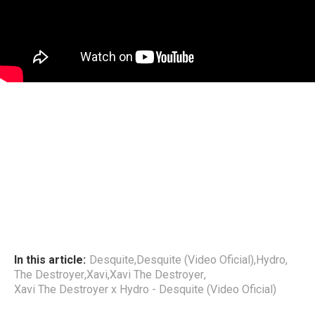
In this article:
Desquite
,
Desquite (Video Oficial)
,
Hydro
,
The Destroyer
,
Xavi
,
Xavi The Destroyer
,
Xavi The Destroyer x Hydro - Desquite (Video Oficial)