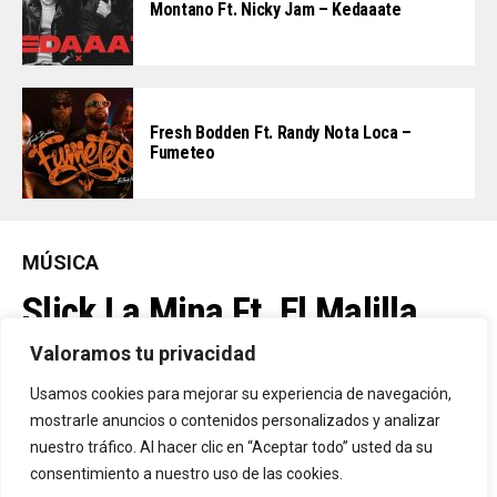
Montano Ft. Nicky Jam – Kedaaate
Fresh Bodden Ft. Randy Nota Loca –
Fumeteo
MÚSICA
Slick La Mina Ft. El Malilla,
Mvchoo23, K John Y Dry –
Valoramos tu privacidad
Vista Al Mar (Remix)
Usamos cookies para mejorar su experiencia de navegación,
mostrarle anuncios o contenidos personalizados y analizar
nuestro tráfico. Al hacer clic en “Aceptar todo” usted da su
By
Vitaxo
consentimiento a nuestro uso de las cookies.
Published
21 horas ago