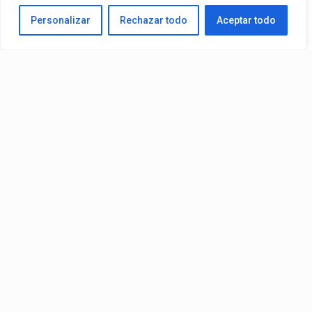
Personalizar
Rechazar todo
Aceptar todo
Video:
Slick La Mina
Ft.
El Malilla, Mvchoo23, K John
y
Dry
– Vista Al Mar (Remix)