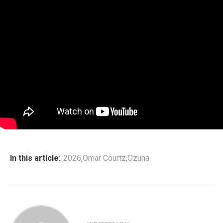
In this article:
2026
,
Omar Courtz
,
Ozuna