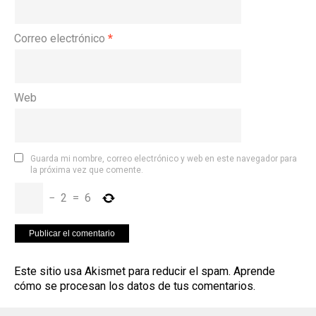
Correo electrónico
*
Web
Guarda mi nombre, correo electrónico y web en este navegador para
la próxima vez que comente.
−
2
=
6
Este sitio usa Akismet para reducir el spam.
Aprende
cómo se procesan los datos de tus comentarios
.