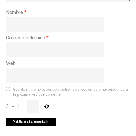
Nombre
*
Correo electrónico
*
Web
Guarda mi nombre, correo electrónico y web en este navegador para
la próxima vez que comente.
5
−
1
=