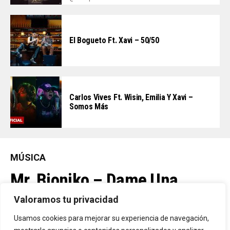
El Bogueto Ft. Xavi – 50/50
Carlos Vives Ft. Wisin, Emilia Y Xavi –
Somos Más
MÚSICA
Mr. Bioniko – Dame Una
Oportunidad
Valoramos tu privacidad
Usamos cookies para mejorar su experiencia de navegación,
Ya Está En La Calle. "Dame Una Oportunidad"🎬🔥 El Nuevo Nivel