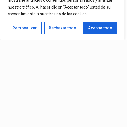
mostrarle anuncios o contenidos personalizados y analizar
nuestro tráfico. Al hacer clic en “Aceptar todo” usted da su
De Mr. Bioniko Ya Se Puede Ver Y Escuchar En Todas Partes.
consentimiento a nuestro uso de las cookies.
By
Edbay
Personalizar
Rechazar todo
Aceptar todo
Published
10 horas ago