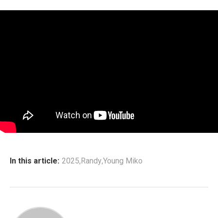
In this article:
2025
,
Randy
,
Young Miko