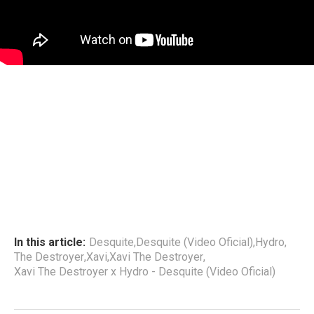
In this article:
Desquite
,
Desquite (Video Oficial)
,
Hydro
,
The Destroyer
,
Xavi
,
Xavi The Destroyer
,
Xavi The Destroyer x Hydro - Desquite (Video Oficial)