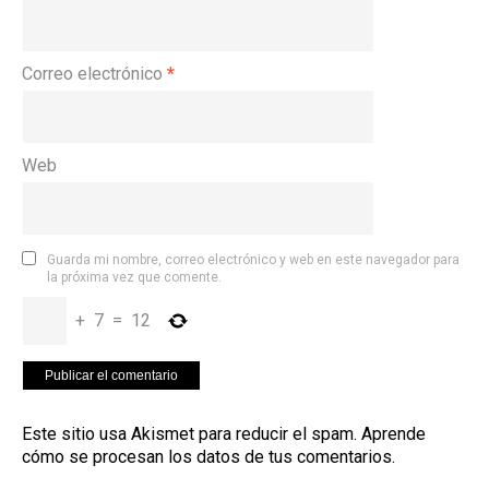
Correo electrónico
*
Web
Guarda mi nombre, correo electrónico y web en este navegador para
la próxima vez que comente.
+
7
=
12
Este sitio usa Akismet para reducir el spam.
Aprende
cómo se procesan los datos de tus comentarios
.