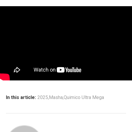
In this article:
2025
,
Masha
,
Quimico Ultra Mega