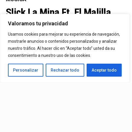
Slick La Mina Ft. El Malilla,
Mvchoo23, K John Y Dry –
Valoramos tu privacidad
Vista Al Mar (Remix)
Usamos cookies para mejorar su experiencia de navegación,
mostrarle anuncios o contenidos personalizados y analizar
nuestro tráfico. Al hacer clic en “Aceptar todo” usted da su
By
Vitaxo
consentimiento a nuestro uso de las cookies.
Published
17 horas ago
Personalizar
Rechazar todo
Aceptar todo
Video:
Slick La Mina
Ft.
El Malilla, Mvchoo23, K John
y
Dry
– Vista Al Mar (Remix)