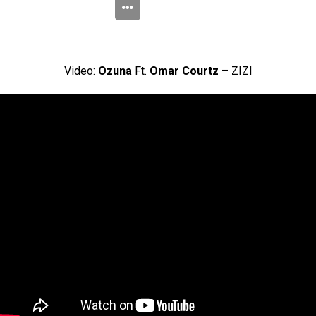
Video:
Ozuna
Ft.
Omar Courtz
– ZIZI