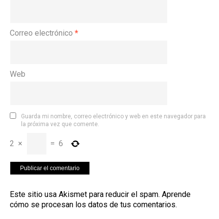
Correo electrónico
*
Web
Guarda mi nombre, correo electrónico y web en este navegador para
la próxima vez que comente.
2
×
=
6
Este sitio usa Akismet para reducir el spam.
Aprende
cómo se procesan los datos de tus comentarios
.