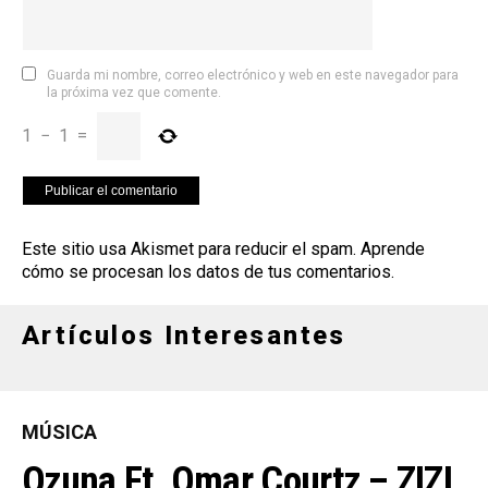
Guarda mi nombre, correo electrónico y web en este navegador para
la próxima vez que comente.
1
−
1
=
Este sitio usa Akismet para reducir el spam.
Aprende
cómo se procesan los datos de tus comentarios
.
Artículos Interesantes
MÚSICA
Ozuna Ft. Omar Courtz – ZIZI