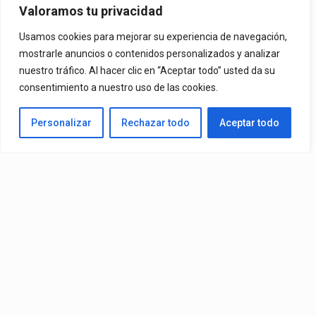
Valoramos tu privacidad
By
Vitaxo
Usamos cookies para mejorar su experiencia de navegación,
Published
2 días ago
mostrarle anuncios o contenidos personalizados y analizar
nuestro tráfico. Al hacer clic en “Aceptar todo” usted da su
consentimiento a nuestro uso de las cookies.
Personalizar
Rechazar todo
Aceptar todo
Video:
Juanka
– Benjamin$