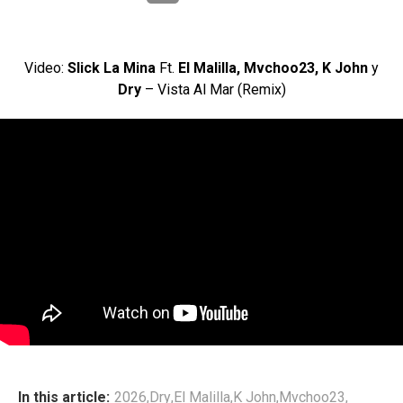
Video:
Slick La Mina
Ft.
El Malilla, Mvchoo23, K John
y
Dry
– Vista Al Mar (Remix)
In this article:
2026
,
Dry
,
El Malilla
,
K John
,
Mvchoo23
,