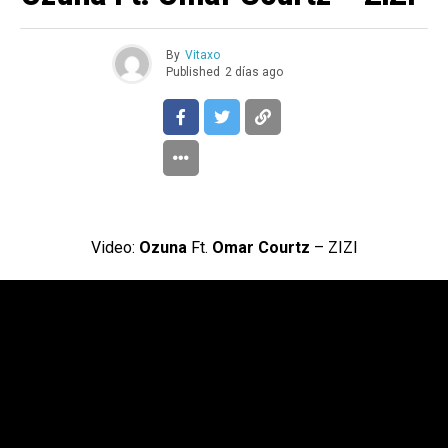
By
Vitaxo
Published
2 días ago
Video:
Ozuna
Ft.
Omar Courtz
– ZIZI