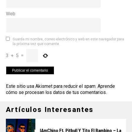
Web
Guarda mi nombre, correo electrónico y web en este navegador para
la próxima vez que comente.
3
+
5
=
Este sitio usa Akismet para reducir el spam.
Aprende
cómo se procesan los datos de tus comentarios
.
Artículos Interesantes
IAmChino Ft. Pitbull Y Tito El Bambino – La