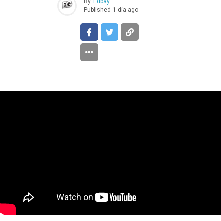
By
Edbay
Published
1 día ago