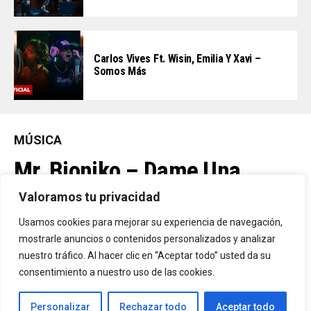
Carlos Vives Ft. Wisin, Emilia Y Xavi –
Somos Más
MÚSICA
Mr. Bioniko – Dame Una
Oportunidad
Valoramos tu privacidad
Usamos cookies para mejorar su experiencia de navegación,
Ya Está En La Calle. "Dame Una Oportunidad"🎬🔥 El Nuevo Nivel
mostrarle anuncios o contenidos personalizados y analizar
nuestro tráfico. Al hacer clic en “Aceptar todo” usted da su
De Mr. Bioniko Ya Se Puede Ver Y Escuchar En Todas Partes.
consentimiento a nuestro uso de las cookies.
By
Edbay
Personalizar
Rechazar todo
Aceptar todo
Published
2 días ago