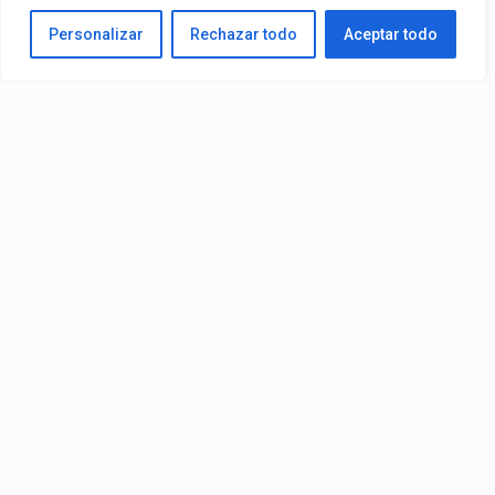
Tema Más Reproducido De Su Catálogo En Spotify. El Videoclip Ya
Personalizar
Rechazar todo
Aceptar todo
Está Disponible En YouTube Y En Todas Las Plataformas
Digitales.
By
Edbay
Published
08/07/2026