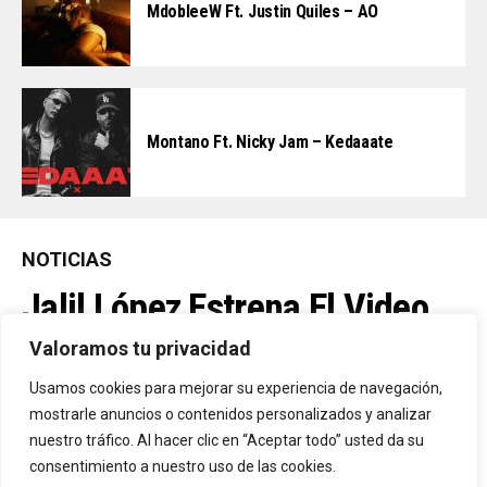
MdobleeW Ft. Justin Quiles – AO
Montano Ft. Nicky Jam – Kedaaate
NOTICIAS
Jalil López Estrena El Video
Oficial De “La Culpable”, El
Valoramos tu privacidad
Favorito De Sus Fans
Usamos cookies para mejorar su experiencia de navegación,
mostrarle anuncios o contenidos personalizados y analizar
nuestro tráfico. Al hacer clic en “Aceptar todo” usted da su
Una De Las Canciones Más Queridas Por Sus Seguidores Y El
consentimiento a nuestro uso de las cookies.