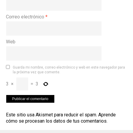
Correo electrónico
*
Web
Guarda mi nombre, correo electrónico y web en este navegador para
la próxima vez que comente.
3
×
=
3
Este sitio usa Akismet para reducir el spam.
Aprende
cómo se procesan los datos de tus comentarios
.