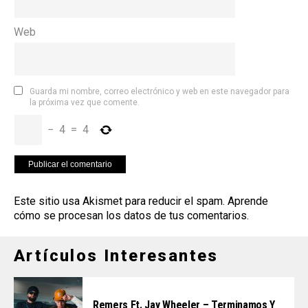
Web
Guarda mi nombre, correo electrónico y web en este navegador para
la próxima vez que comente.
−
4
=
4
Este sitio usa Akismet para reducir el spam.
Aprende
cómo se procesan los datos de tus comentarios
.
Artículos Interesantes
Remers Ft. Jay Wheeler – Terminamos Y