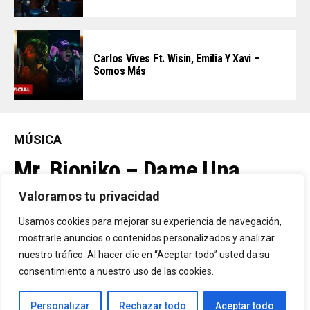
Carlos Vives Ft. Wisin, Emilia Y Xavi –
Somos Más
MÚSICA
Mr. Bioniko – Dame Una
Oportunidad
Valoramos tu privacidad
Usamos cookies para mejorar su experiencia de navegación,
Ya Está En La Calle. "Dame Una Oportunidad"🎬🔥 El Nuevo Nivel
mostrarle anuncios o contenidos personalizados y analizar
nuestro tráfico. Al hacer clic en “Aceptar todo” usted da su
De Mr. Bioniko Ya Se Puede Ver Y Escuchar En Todas Partes.
consentimiento a nuestro uso de las cookies.
By
Edbay
Personalizar
Rechazar todo
Aceptar todo
Published
21 horas ago