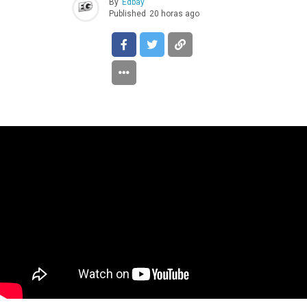
By
Edbay
Published
20 horas ago