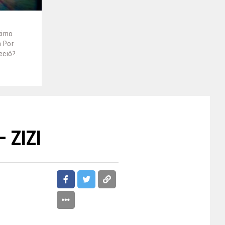
óximo
a Por
eció?.
– ZIZI