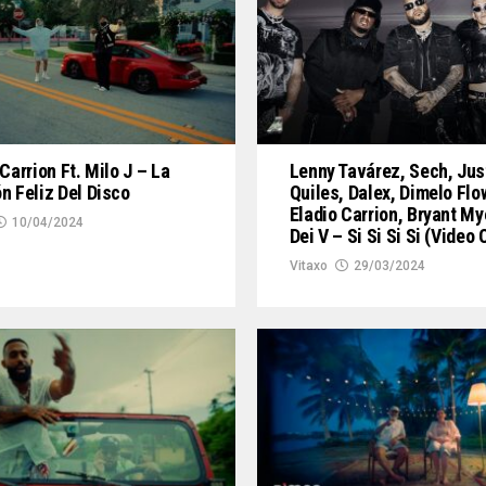
Carrion Ft. Milo J – La
Lenny Tavárez, Sech, Jus
n Feliz Del Disco
Quiles, Dalex, Dimelo Flow
Eladio Carrion, Bryant My
10/04/2024
Dei V – Si Si Si Si (Video 
Vitaxo
29/03/2024