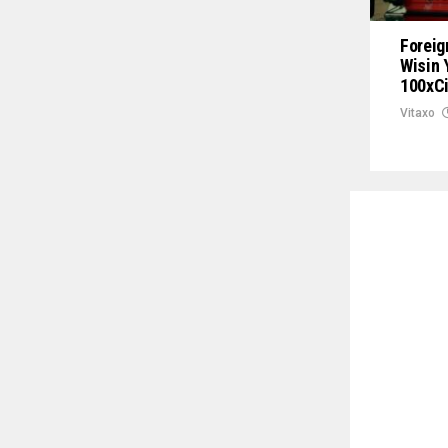
Foreig
Wisin 
100xC
Vitaxo