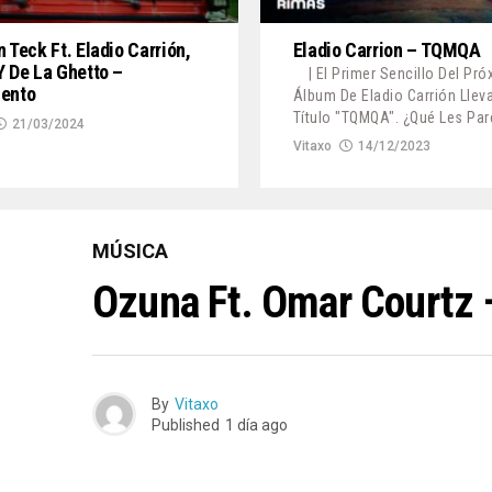
n Teck Ft. Eladio Carrión,
Eladio Carrion – TQMQA
Y De La Ghetto –
| El Primer Sencillo Del Pr
iento
Álbum De Eladio Carrión Llev
Título "TQMQA". ¿Qué Les Par
21/03/2024
Vitaxo
14/12/2023
MÚSICA
Ozuna Ft. Omar Courtz 
By
Vitaxo
Published
1 día ago