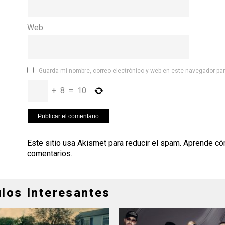
Web
Guarda mi nombre, correo electrónico y web en este navegador pa
+
8
=
10
Este sitio usa Akismet para reducir el spam.
Aprende có
comentarios
.
ulos Interesantes