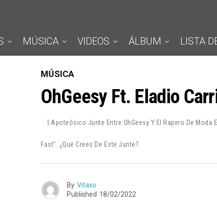
S
MÚSICA
VIDEOS
ÁLBUM
LISTA D
MÚSICA
OhGeesy Ft. Eladio Carr
| Apoteósico Junte Entre OhGeesy Y El Rapero De Moda E
Fast". ¿Qué Crees De Este Junte?.
By
Vitaxo
Published
18/02/2022