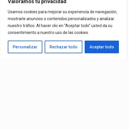
Valoramos tu privacidad
By
Vitaxo
Usamos cookies para mejorar su experiencia de navegación,
Published
2 días ago
mostrarle anuncios o contenidos personalizados y analizar
nuestro tráfico. Al hacer clic en “Aceptar todo” usted da su
consentimiento a nuestro uso de las cookies.
Personalizar
Rechazar todo
Aceptar todo
Video:
Ozuna
Ft.
Omar Courtz
– ZIZI