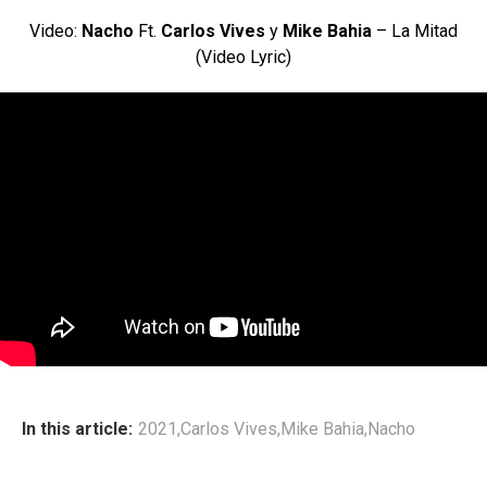
Video:
Nacho
Ft.
Carlos Vives
y
Mike Bahia
– La Mitad
(Video Lyric)
In this article:
2021
,
Carlos Vives
,
Mike Bahia
,
Nacho