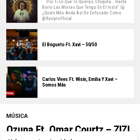
Por Ti Lo Que Tú Quieras, Chiquita... Hasta
Borro Las Morras Que Tengo En El Insta” 🤐
¿Quién Más Anda Así De Enfocado Como
@xaviprofficial
El Bogueto Ft. Xavi – 50/50
Carlos Vives Ft. Wisin, Emilia Y Xavi –
Somos Más
MÚSICA
Ozuna Ft. Omar Courtz – ZIZI