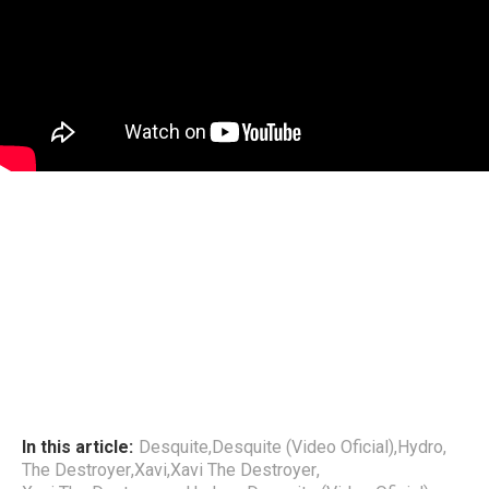
In this article:
Desquite
,
Desquite (Video Oficial)
,
Hydro
,
The Destroyer
,
Xavi
,
Xavi The Destroyer
,