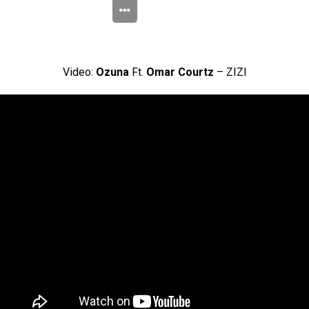
Video:
Ozuna
Ft.
Omar Courtz
– ZIZI