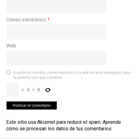
Correo electrónico
*
Web
Guarda mi nombre, correo electrónico y web en este navegador para
la próxima vez que comente.
+
4
=
8
Este sitio usa Akismet para reducir el spam.
Aprende
cómo se procesan los datos de tus comentarios
.