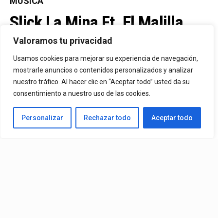
MÚSICA
Slick La Mina Ft. El Malilla,
Mvchoo23, K John Y Dry –
Valoramos tu privacidad
Vista Al Mar (Remix)
Usamos cookies para mejorar su experiencia de navegación,
mostrarle anuncios o contenidos personalizados y analizar
nuestro tráfico. Al hacer clic en “Aceptar todo” usted da su
By
Vitaxo
consentimiento a nuestro uso de las cookies.
Published
1 día ago
Personalizar
Rechazar todo
Aceptar todo
Video:
Slick La Mina
Ft.
El Malilla, Mvchoo23, K John
y
Dry
– Vista Al Mar (Remix)