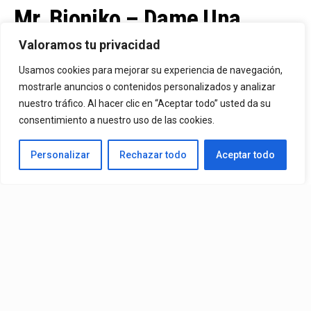
Mr. Bioniko – Dame Una
Oportunidad
Valoramos tu privacidad
Usamos cookies para mejorar su experiencia de navegación,
Ya Está En La Calle. "Dame Una Oportunidad"🎬🔥 El Nuevo Nivel
mostrarle anuncios o contenidos personalizados y analizar
nuestro tráfico. Al hacer clic en “Aceptar todo” usted da su
De Mr. Bioniko Ya Se Puede Ver Y Escuchar En Todas Partes.
consentimiento a nuestro uso de las cookies.
By
Edbay
Personalizar
Rechazar todo
Aceptar todo
Published
11 horas ago