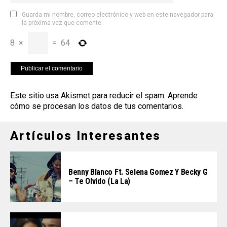
Guarda mi nombre, correo electrónico y web en este navegador para
la próxima vez que comente.
8
×
=
64
Este sitio usa Akismet para reducir el spam.
Aprende
cómo se procesan los datos de tus comentarios
.
Artículos Interesantes
Benny Blanco Ft. Selena Gomez Y Becky G
– Te Olvido (La La)