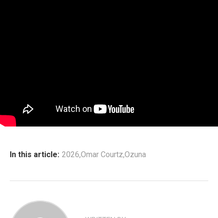
In this article:
2026
,
Omar Courtz
,
Ozuna