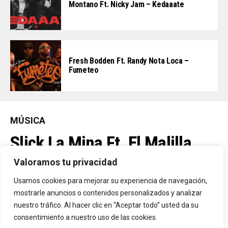
Montano Ft. Nicky Jam – Kedaaate
Fresh Bodden Ft. Randy Nota Loca –
Fumeteo
MÚSICA
Slick La Mina Ft. El Malilla,
Mvchoo23, K John Y Dry –
Valoramos tu privacidad
Vista Al Mar (Remix)
Usamos cookies para mejorar su experiencia de navegación,
mostrarle anuncios o contenidos personalizados y analizar
nuestro tráfico. Al hacer clic en “Aceptar todo” usted da su
By
Vitaxo
consentimiento a nuestro uso de las cookies.
Published
21 horas ago