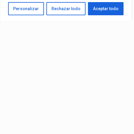
Personalizar
Rechazar todo
Aceptar todo
Video:
Slick La Mina
Ft.
El Malilla, Mvchoo23, K John
y
Dry
– Vista Al Mar (Remix)