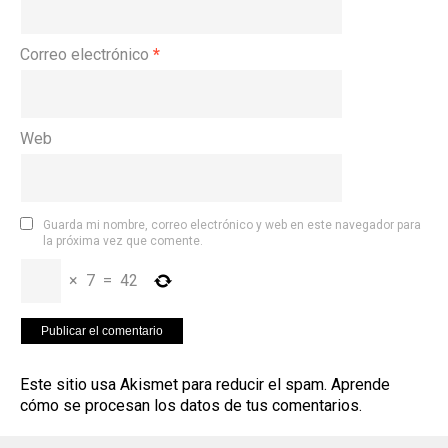
Correo electrónico
*
Web
Guarda mi nombre, correo electrónico y web en este navegador para
la próxima vez que comente.
×
7
=
42
Este sitio usa Akismet para reducir el spam.
Aprende
cómo se procesan los datos de tus comentarios
.