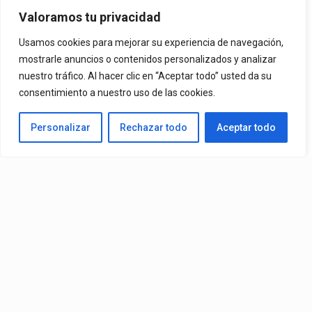
Oportunidad
Valoramos tu privacidad
Usamos cookies para mejorar su experiencia de navegación,
Ya Está En La Calle. "Dame Una Oportunidad"🎬🔥 El Nuevo Nivel
mostrarle anuncios o contenidos personalizados y analizar
nuestro tráfico. Al hacer clic en “Aceptar todo” usted da su
De Mr. Bioniko Ya Se Puede Ver Y Escuchar En Todas Partes.
consentimiento a nuestro uso de las cookies.
By
Edbay
Personalizar
Rechazar todo
Aceptar todo
Published
1 día ago