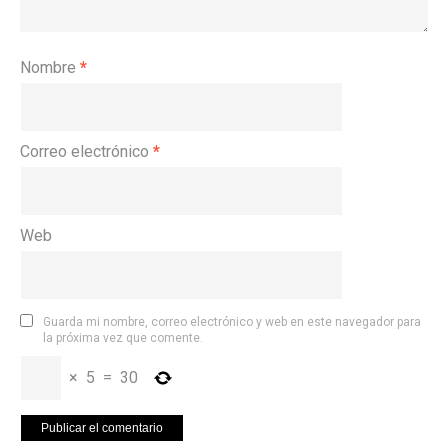
Nombre
*
Correo electrónico
*
Web
Guarda mi nombre, correo electrónico y web en este navegador para
la próxima vez que comente.
×
5
=
30