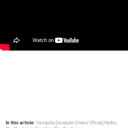
In this article:
Desquite
,
Desquite (Video Oficial)
,
Hydro
,