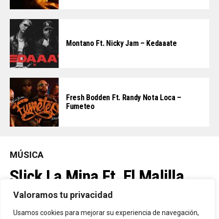
Montano Ft. Nicky Jam – Kedaaate
Fresh Bodden Ft. Randy Nota Loca –
Fumeteo
MÚSICA
Slick La Mina Ft. El Malilla,
Mvchoo23, K John Y Dry –
Valoramos tu privacidad
Vista Al Mar (Remix)
Usamos cookies para mejorar su experiencia de navegación,