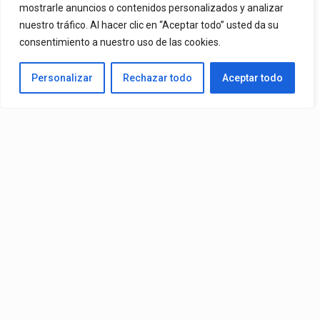
mostrarle anuncios o contenidos personalizados y analizar
nuestro tráfico. Al hacer clic en “Aceptar todo” usted da su
By
Vitaxo
consentimiento a nuestro uso de las cookies.
Published
10 horas ago
Personalizar
Rechazar todo
Aceptar todo
Video:
Slick La Mina
Ft.
El Malilla, Mvchoo23, K John
y
Dry
– Vista Al Mar (Remix)