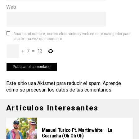
Web
Guarda mi nombre, correo electrónico y web en este navegador para
la próxima vez que comente.
+
7
=
13
Este sitio usa Akismet para reducir el spam.
Aprende
cómo se procesan los datos de tus comentarios
.
Artículos Interesantes
Manuel Turizo Ft. Martinwhite – La
Guaracha (Oh Oh Oh)