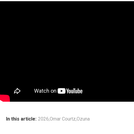
In this article:
2026
,
Omar Courtz
,
Ozuna