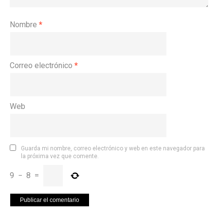
Nombre
*
Correo electrónico
*
Web
Guarda mi nombre, correo electrónico y web en este navegador para
la próxima vez que comente.
9
−
8
=