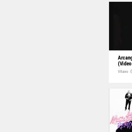
Arcang
(Video
Vitaxo