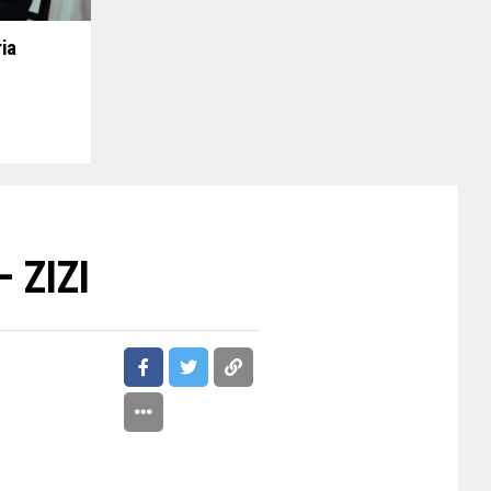
ria
– ZIZI