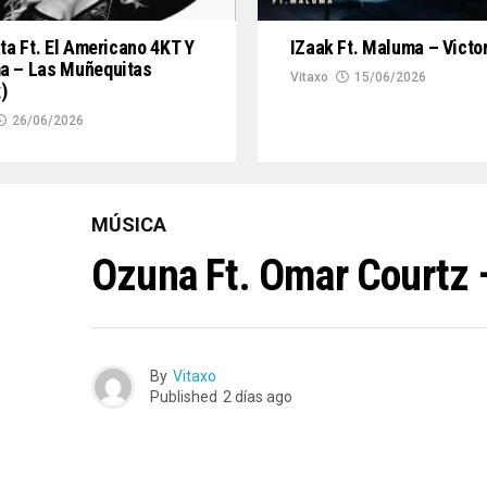
ata Ft. El Americano 4KT Y
IZaak Ft. Maluma – Victo
a – Las Muñequitas
Vitaxo
15/06/2026
)
26/06/2026
MÚSICA
Ozuna Ft. Omar Courtz 
By
Vitaxo
Published
2 días ago