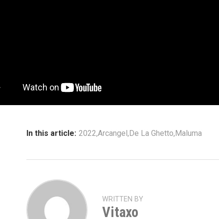
In this article:
2022
,
Arcangel
,
De La Ghetto
,
Maluma
WRITTEN BY
Vitaxo