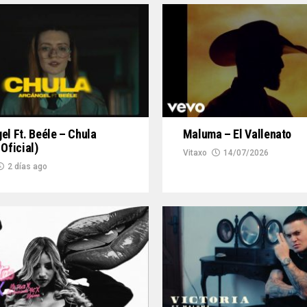
el Ft. Beéle – Chula
Maluma – El Vallenato
 Oficial)
Vitaxo
14/07/2026
2 días ago