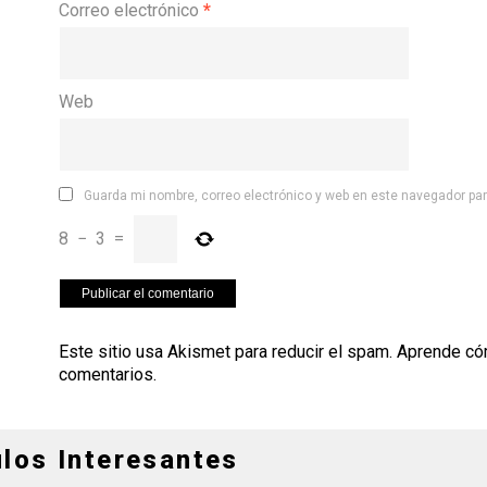
Correo electrónico
*
Web
Guarda mi nombre, correo electrónico y web en este navegador pa
8
−
3
=
Este sitio usa Akismet para reducir el spam.
Aprende có
comentarios
.
ulos Interesantes