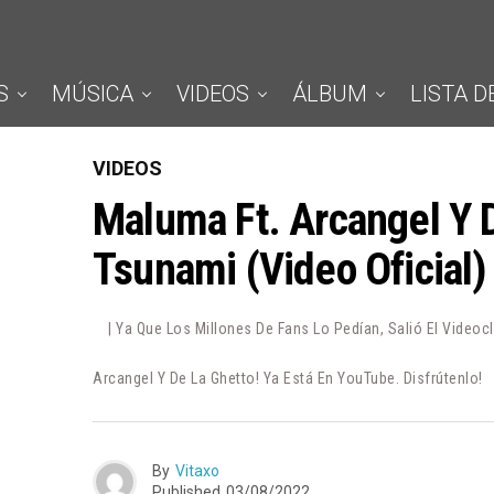
S
MÚSICA
VIDEOS
ÁLBUM
LISTA D
VIDEOS
Maluma Ft. Arcangel Y 
Tsunami (Video Oficial)
| Ya Que Los Millones De Fans Lo Pedían, Salió El Video
Arcangel Y De La Ghetto! Ya Está En YouTube. Disfrútenlo!
By
Vitaxo
Published
03/08/2022