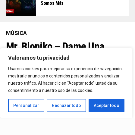
Somos Más
MÚSICA
Mr. Bioniko – Dame Una
Oportunidad
Valoramos tu privacidad
Usamos cookies para mejorar su experiencia de navegación,
Ya Está En La Calle. "Dame Una Oportunidad"🎬🔥 El Nuevo Nivel
mostrarle anuncios o contenidos personalizados y analizar
nuestro tráfico. Al hacer clic en “Aceptar todo” usted da su
De Mr. Bioniko Ya Se Puede Ver Y Escuchar En Todas Partes.
consentimiento a nuestro uso de las cookies.
By
Edbay
Personalizar
Rechazar todo
Aceptar todo
Published
2 días ago