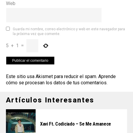
Web
Guarda mi nombre, correo electrónico y web en este navegador para
la próxima vez que comente.
5
+
1
=
Este sitio usa Akismet para reducir el spam.
Aprende
cómo se procesan los datos de tus comentarios
.
Artículos Interesantes
Xavi Ft. Codiciado – Se Me Amanece