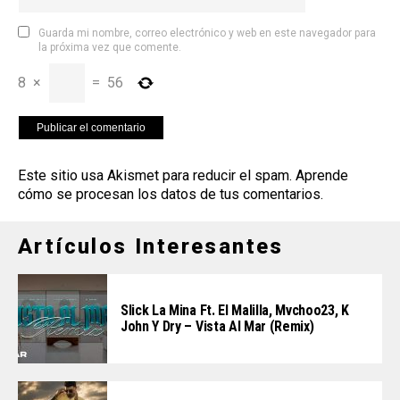
Guarda mi nombre, correo electrónico y web en este navegador para
la próxima vez que comente.
8
×
=
56
Este sitio usa Akismet para reducir el spam.
Aprende
cómo se procesan los datos de tus comentarios
.
Artículos Interesantes
Slick La Mina Ft. El Malilla, Mvchoo23, K
John Y Dry – Vista Al Mar (Remix)