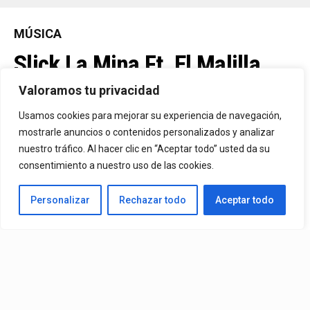
MÚSICA
Slick La Mina Ft. El Malilla,
Mvchoo23, K John Y Dry –
Valoramos tu privacidad
Vista Al Mar (Remix)
Usamos cookies para mejorar su experiencia de navegación,
mostrarle anuncios o contenidos personalizados y analizar
nuestro tráfico. Al hacer clic en “Aceptar todo” usted da su
By
Vitaxo
consentimiento a nuestro uso de las cookies.
Published
2 días ago
Personalizar
Rechazar todo
Aceptar todo
Video:
Slick La Mina
Ft.
El Malilla, Mvchoo23, K John
y