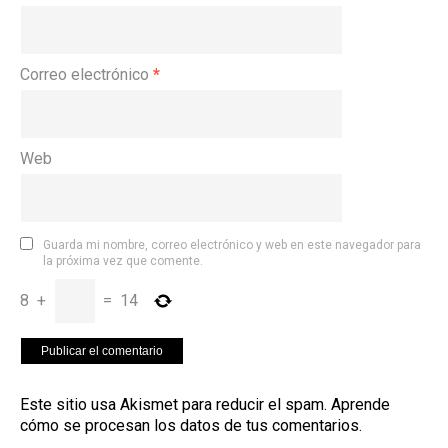
Correo electrónico
*
Web
Guarda mi nombre, correo electrónico y web en este navegador para
la próxima vez que comente.
8
+
=
14
Este sitio usa Akismet para reducir el spam.
Aprende
cómo se procesan los datos de tus comentarios
.