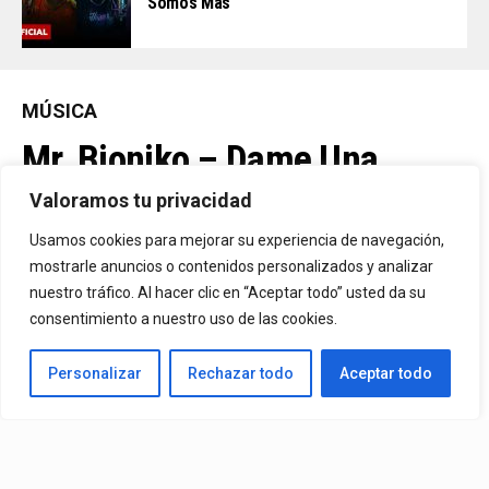
Somos Más
MÚSICA
Mr. Bioniko – Dame Una
Oportunidad
Valoramos tu privacidad
Usamos cookies para mejorar su experiencia de navegación,
Ya Está En La Calle. "Dame Una Oportunidad"🎬🔥 El Nuevo Nivel
mostrarle anuncios o contenidos personalizados y analizar
nuestro tráfico. Al hacer clic en “Aceptar todo” usted da su
De Mr. Bioniko Ya Se Puede Ver Y Escuchar En Todas Partes.
consentimiento a nuestro uso de las cookies.
By
Edbay
Personalizar
Rechazar todo
Aceptar todo
Published
2 días ago