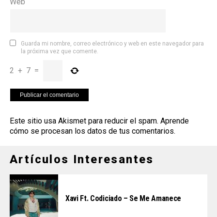
Web
Guarda mi nombre, correo electrónico y web en este navegador para
la próxima vez que comente.
2
+
7
=
Este sitio usa Akismet para reducir el spam.
Aprende
cómo se procesan los datos de tus comentarios
.
Artículos Interesantes
Xavi Ft. Codiciado – Se Me Amanece