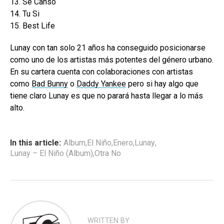
13. Se Cansó
14. Tu Si
15. Best Life
Lunay con tan solo 21 años ha conseguido posicionarse
como uno de los artistas más potente s del género urbano.
En su cartera cuenta con colaboraciones con artistas
como
Bad Bunny
o
Daddy Yankee
pero si hay algo que
tiene claro Lunay es que no parará hasta llegar a lo más
alto.
In this article:
Album
,
El Niño
,
Enero
,
Lunay
,
Lunay – El Niño (Album)
,
Otra No
WRITTEN BY