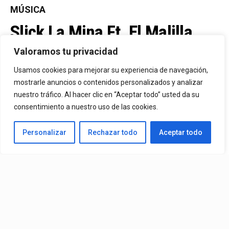
MÚSICA
Slick La Mina Ft. El Malilla,
Mvchoo23, K John Y Dry –
Valoramos tu privacidad
Vista Al Mar (Remix)
Usamos cookies para mejorar su experiencia de navegación,
mostrarle anuncios o contenidos personalizados y analizar
nuestro tráfico. Al hacer clic en “Aceptar todo” usted da su
By
Vitaxo
consentimiento a nuestro uso de las cookies.
Published
3 días ago
Personalizar
Rechazar todo
Aceptar todo
Video:
Slick La Mina
Ft.
El Malilla, Mvchoo23, K John
y
Dry
– Vista Al Mar (Remix)