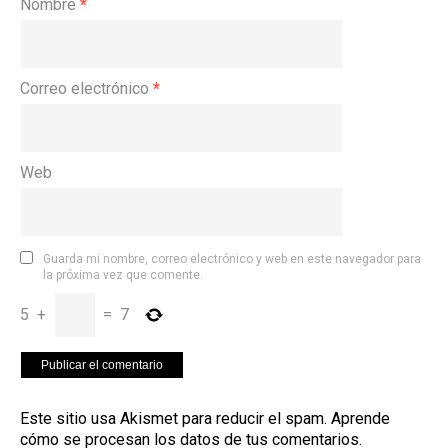
Nombre
*
Correo electrónico
*
Web
Guarda mi nombre, correo electrónico y web en este navegador para
la próxima vez que comente.
5
+
=
7
Este sitio usa Akismet para reducir el spam.
Aprende
cómo se procesan los datos de tus comentarios
.