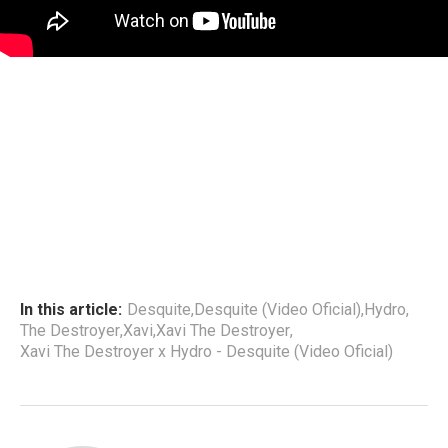
In this article:
Desquite
,
Desquite (Video Oficial)
,
Hydro
,
The Destroyer
,
Xavi
,
Xavi The Destroyer
,
Xavi The Destroyer x Hydro - Desquite (Video Oficial)