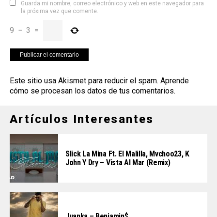
Guarda mi nombre, correo electrónico y web en este navegador para
la próxima vez que comente.
9
−
3
=
Este sitio usa Akismet para reducir el spam.
Aprende
cómo se procesan los datos de tus comentarios
.
Artículos Interesantes
Slick La Mina Ft. El Malilla, Mvchoo23, K
John Y Dry – Vista Al Mar (Remix)
Juanka – Benjamin$