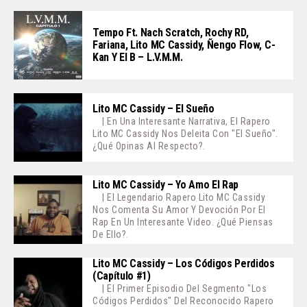
Tempo Ft. Nach Scratch, Rochy RD,
Fariana, Lito MC Cassidy, Ñengo Flow, C-
Kan Y El B – L.V.M.M.
Lito MC Cassidy – El Sueño
| En Una Interesante Narrativa, El Rapero
Lito MC Cassidy Nos Deleita Con "El Sueño".
¿Qué Opinas Al Respecto?.
Lito MC Cassidy – Yo Amo El Rap
| El Legendario Rapero Lito MC Cassidy
Nos Comenta Su Amor Y Devoción Por El
Rap En Un Interesante Video. ¿Qué Piensas
De Ello?.
Lito MC Cassidy – Los Códigos Perdidos
(Capítulo #1)
| El Primer Episodio Del Segmento "Los
Códigos Perdidos" Del Reconocido Rapero