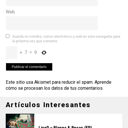
Web
Guarda mi nombre, correo electrónico y web en este navegador para
la próxima vez que comente.
+
7
=
9
Este sitio usa Akismet para reducir el spam.
Aprende
cómo se procesan los datos de tus comentarios
.
Artículos Interesantes
LionD – Blones & Besos (EP)