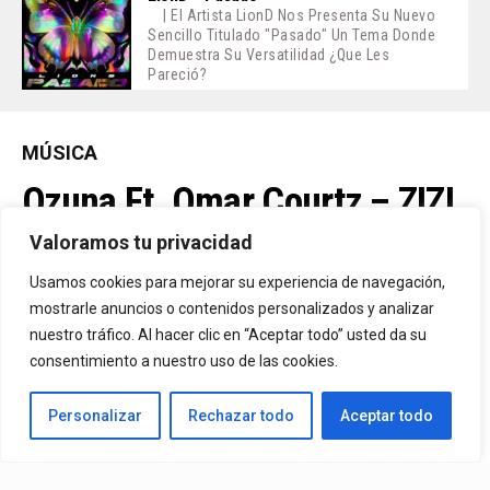
| El Artista LionD Nos Presenta Su Nuevo
Sencillo Titulado "Pasado" Un Tema Donde
Demuestra Su Versatilidad ¿Que Les
Pareció?
MÚSICA
Ozuna Ft. Omar Courtz – ZIZI
Valoramos tu privacidad
By
Vitaxo
Usamos cookies para mejorar su experiencia de navegación,
Published
21 horas ago
mostrarle anuncios o contenidos personalizados y analizar
nuestro tráfico. Al hacer clic en “Aceptar todo” usted da su
consentimiento a nuestro uso de las cookies.
Personalizar
Rechazar todo
Aceptar todo
Video:
Ozuna
Ft.
Omar Courtz
– ZIZI