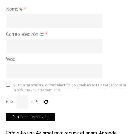
Nombre
*
Correo electrónico
*
Web
Guarda mi nombre, correo electrónico y web en este navegador para
la próxima vez que comente.
6
×
=
6
Este sitio usa Akismet para reducir el spam.
Aprende