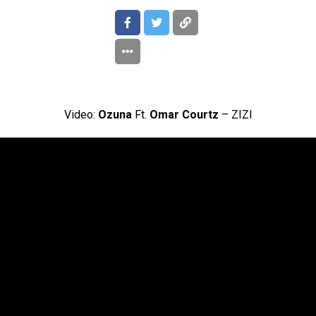
Video:
Ozuna
Ft.
Omar Courtz
– ZIZI