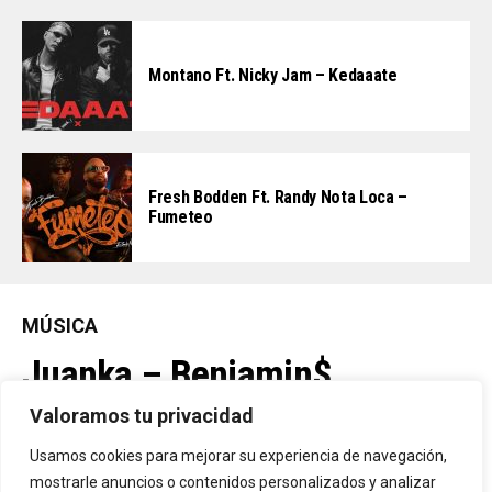
Montano Ft. Nicky Jam – Kedaaate
Fresh Bodden Ft. Randy Nota Loca –
Fumeteo
MÚSICA
Juanka – Benjamin$
Valoramos tu privacidad
By
Vitaxo
Usamos cookies para mejorar su experiencia de navegación,
Published
1 día ago
mostrarle anuncios o contenidos personalizados y analizar