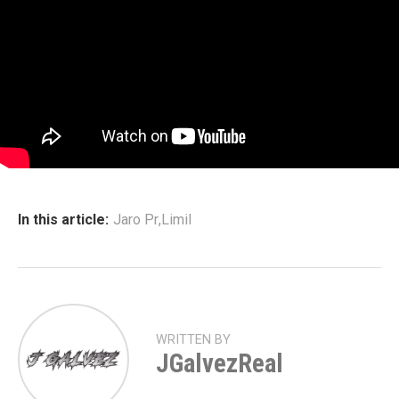
In this article:
Jaro Pr
,
Limil
WRITTEN BY
JGalvezReal