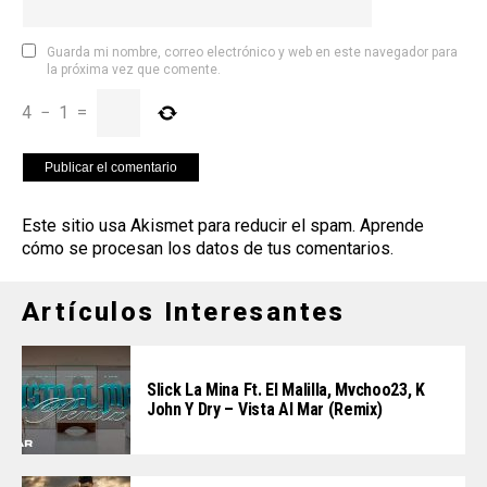
Guarda mi nombre, correo electrónico y web en este navegador para
la próxima vez que comente.
4
−
1
=
Este sitio usa Akismet para reducir el spam.
Aprende
cómo se procesan los datos de tus comentarios
.
Artículos Interesantes
Slick La Mina Ft. El Malilla, Mvchoo23, K
John Y Dry – Vista Al Mar (Remix)