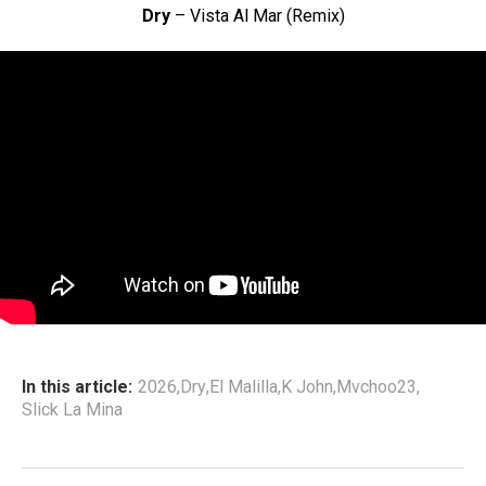
Dry
– Vista Al Mar (Remix)
In this article:
2026
,
Dry
,
El Malilla
,
K John
,
Mvchoo23
,
Slick La Mina