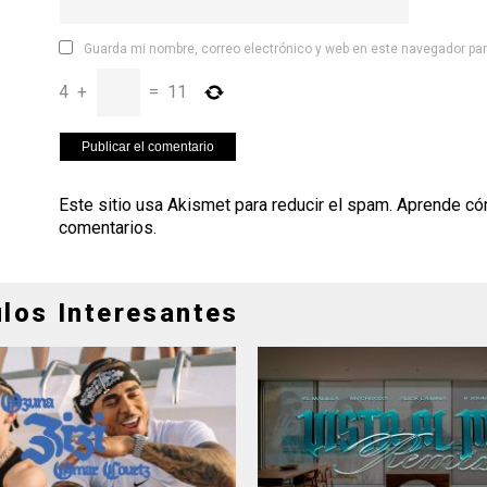
Guarda mi nombre, correo electrónico y web en este navegador pa
4
+
=
11
Este sitio usa Akismet para reducir el spam.
Aprende có
comentarios
.
ulos Interesantes