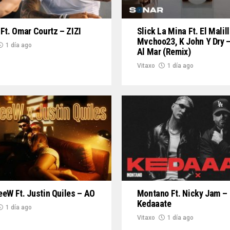
Ft. Omar Courtz – ZIZI
Slick La Mina Ft. El Malill
Mvchoo23, K John Y Dry –
1 día ago
Al Mar (Remix)
Vitaxo
1 día ago
eW Ft. Justin Quiles – AO
Montano Ft. Nicky Jam –
Kedaaate
1 día ago
Vitaxo
1 día ago