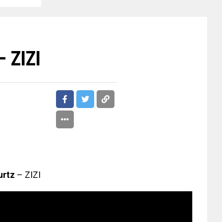
– ZIZI
rtz
– ZIZI