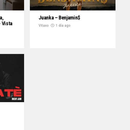
a,
Juanka – Benjamin$
 Vista
Vitaxo
1 día ago