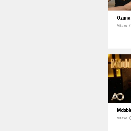
Ozuna 
Vitaxo
Mdoble
Vitaxo