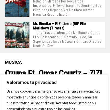
Relación Marcada Por Recuerdos
Imborrables. El Tema Transmite Sentimientos
Profundos Dejando Ver Un Claro Clamor
Hacia La Reconciliación.
Mr. Bioniko – El Entierro (RIP Elio
Mafiaboy) (Tiraera)
Una Tiradera Intensa De Mr. Bióniko Contra
Elio, Destacando Su Dominio Lírico, Su
Superioridad En La Música Y Críticas Directas
Hacia Su Rival.
MÚSICA
Ozuna Ft. Omar Courtz – ZIZI
Valoramos tu privacidad
By
Vitaxo
Usamos cookies para mejorar su experiencia de navegación,
Published
2 días ago
mostrarle anuncios o contenidos personalizados y analizar
nuestro tráfico. Al hacer clic en “Aceptar todo” usted da su
consentimiento a nuestro uso de las cookies.