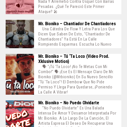
Nada Y Arremetió Contra Osquel Con Barras
Pesadas. ¿Qué Te Pareció Este Primer
Ataque? 🎤
Mr. Bioniko – Chantiador De Chantiadores
Una Cátedra De Flow Y Letra Para Los Que
Dicen Que Saben De Esto, "Chantiador De
Chantiadores" Ya Está En La Calle
Rompiendo Esquemas. Escucha Lo Nuevo
Mr. Bioniko – Tú ‘ta Loco (Video Prod.
Xklusive Motion)
🗣️ "¡Tú 'ta Loco! ¡No Te Metas Con Mi
Combo!" 🗣️ ¡Ese Es El Mensaje Claro De Mr.
Bioniko (@mrbioniko) En Su Nuevo Sencillo
"Tú 'ta Loco"! El Dembow Que No Pide
Permiso Y Llega Para Quedarse, ¡poniendo
La Calle A Vibrar!
Mr. Bioniko – No Puedo Olvidarte
“No Puedo Olvidarte” Es Una Balada
Intensa De Amor Y Desamor Interpretada Por
Mr. Bioniko. A Lo Largo De La Canción, El
Artista Expresa El Deseo De Recuperar Una