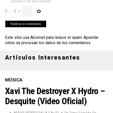
la próxima vez que comente.
3
−
3
=
Este sitio usa Akismet para reducir el spam.
Aprende
cómo se procesan los datos de tus comentarios
.
Artículos Interesantes
MÚSICA
Xavi The Destroyer X Hydro –
Desquite (Video Oficial)
🔥 ¡NUEVO PERREO EN LA CALLE! 🔥 Un Tema Cargado De