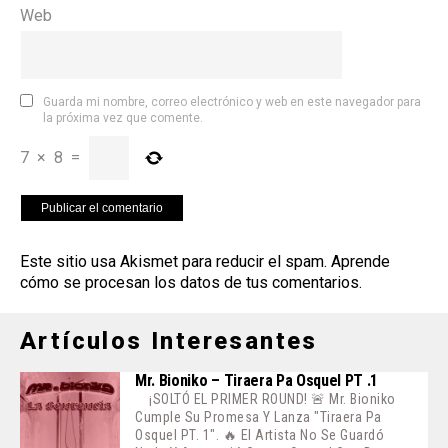
Web
Guarda mi nombre, correo electrónico y web en este navegador para
la próxima vez que comente.
7
×
8
=
Este sitio usa Akismet para reducir el spam.
Aprende
cómo se procesan los datos de tus comentarios
.
Artículos Interesantes
Mr. Bioniko – Tiraera Pa Osquel PT .1
¡SOLTÓ EL PRIMER ROUND! 🚨 Mr. Bioniko
Cumple Su Promesa Y Lanza "Tiraera Pa
Osquel PT. 1". 🔥 El Artista No Se Guardó