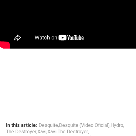
In this article:
Desquite
,
Desquite (Video Oficial)
,
Hydro
,
The Destroyer
,
Xavi
,
Xavi The Destroyer
,